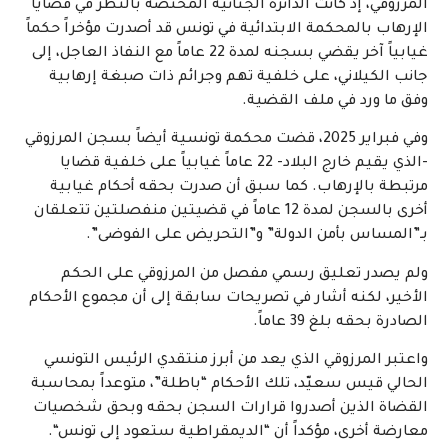
المرزوقي، إذ كانت الدائرة الجنائية المختصة بالنظر في قضايا
الإرهاب بالمحكمة الابتدائية في تونس قد أصدرت مؤخراً حكماً
غيابياً آخر يقضي بسجنه لمدة 22 عاماً مع النفاذ العاجل، إلى
جانب الكيلاني، على خلفية تهم وجرائم ذات صبغة إرهابية
وفق ما ورد في ملف القضية.
وفي فبراير 2025، قضت محكمة تونسية أيضاً بسجن المرزوقي
-الذي يقيم خارج البلاد- 22 عاماً غيابياً على خلفية قضايا
مرتبطة بالإرهاب. كما سبق أن صدرت بحقه أحكام غيابية
أخرى بالسجن لمدة 12 عاماً في قضيتين منفصلتين تتعلقان
بـ”المساس بأمن الدولة” و”التحريض على الفوضى”.
ولم يصدر تعليق رسمي مفصل من المرزوقي على الحكم
الأخير، لكنه أشار في تصريحات سابقة إلى أن مجموع الأحكام
الصادرة بحقه بلغ 39 عاماً.
واعتبر المرزوقي الذي يعد من أبرز منتقدي الرئيس التونسي
الحالي قيس سعيّد، تلك الأحكام “باطلة”، متوعداً بمحاسبة
القضاة الذين أصدروا قرارات السجن بحقه وبحق شخصيات
معارضة أخرى، مؤكداً أن “الديمقراطية ستعود إلى تونس“.