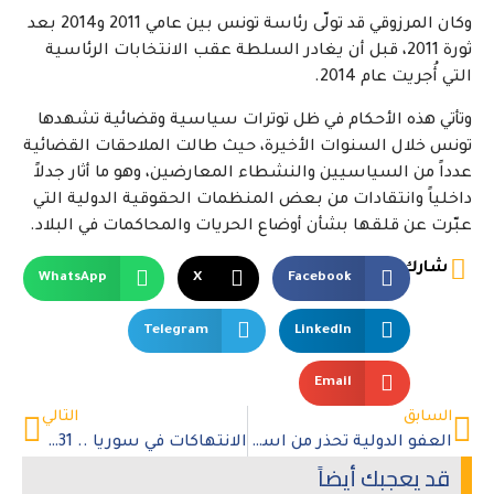
وكان المرزوقي قد تولّى رئاسة تونس بين عامي 2011 و2014 بعد
ثورة 2011، قبل أن يغادر السلطة عقب الانتخابات الرئاسية
التي أُجريت عام 2014.
وتأتي هذه الأحكام في ظل توترات سياسية وقضائية تشهدها
تونس خلال السنوات الأخيرة، حيث طالت الملاحقات القضائية
عدداً من السياسيين والنشطاء المعارضين، وهو ما أثار جدلاً
داخلياً وانتقادات من بعض المنظمات الحقوقية الدولية التي
عبّرت عن قلقها بشأن أوضاع الحريات والمحاكمات في البلاد.
شارك
WhatsApp
X
Facebook
Telegram
LinkedIn
Email
السابق
التالي
العفو الدولية تحذر من استهداف منشآت الطاقة
الانتهاكات في سوريا .. 131 قتيلا خلال 2026
قد يعجبك أيضاً