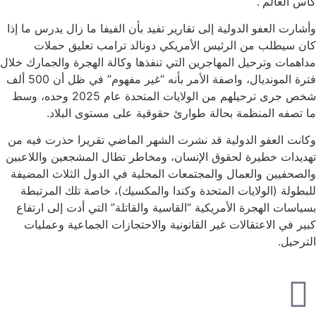
كأس العالم”.
وأشارت العفو الدولية إلى تقارير تفيد بأن الفيفا ما زال يدرس ما إذا
كان سيطلب من الرئيس الأمريكي دونالد ترامب تعليق حملات
مداهمات وترحيل المهاجرين التي تنفذها وكالة الهجرة والجمارك خلال
فترة المونديال، واصفة الأمر بأنه “غير مفهوم” في ظل أن 500 ألف
شخص جرى ترحيلهم من الولايات المتحدة عام 2025 وحده، وسط
ما تصفه المنظمة بحالة طوارئ حقوقية على مستوى البلاد.
وكانت العفو الدولية قد نشرت الشهر الماضي تقريرا حذرت فيه من
تهديدات خطيرة لحقوق الإنسان، ومخاطر تطال المشجعين واللاعبين
والصحفيين والعمال والمجتمعات المحلية في الدول الثلاث المضيفة
للبطولة (الولايات المتحدة وكندا والمكسيك)، خاصة تلك المرتبطة
بسياسات الهجرة الأمريكية “القاسية والقاتلة” التي أدت إلى ارتفاع
كبير في الاعتقالات غير القانونية والاحتجازات الجماعية وعمليات
الترحيل.