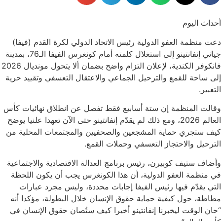
أحداث اليوم
دعت منظمة العفو الدولية رئيس الاتحاد الدولي لكرة القدم (فيفا)
جياني إنفانتينو إلى استغلال كلمته أمام كونغرس الفيفا الـ76، بمدينة
فانكوفر الكندية، لإعلان التزام واضح بضمان ألا يتحول مونديال 2026
إلى ساحة للقمع والترحيل الجماعي والاعتقال التعسفي وتقييد حرية
التعبير.
وقالت المنظمة إن ستة أسابيع فقط تفصل عن انطلاق نهائيات كأس
العالم 2026، ومع ذلك لم يقدّم إنفانتينو حتى الآن تعهدا علنيا يوضح
كيف ستجري حماية المشجعين والصحفيين والمجتمعات المحلية من
الترحيل والاحتجاز التعسفي وحملات القمع.
وأضاف ستيف كوبيرن، رئيس برنامج العدالة الاقتصادية والاجتماعية
في منظمة العفو الدولية، أن هذا الكونغرس يجب أن يكون اللحظة
التي يقدّم فيها رئيس الفيفا إجابات محددة، وليس مجرد عبارات
مطاطة، حول كيفية حماية حقوق الإنسان خلال البطولة، مؤكدا أنه
“حان الوقت ليخبرنا إنفانتينو أخيرا كيف ستُصان حقوق الإنسان في