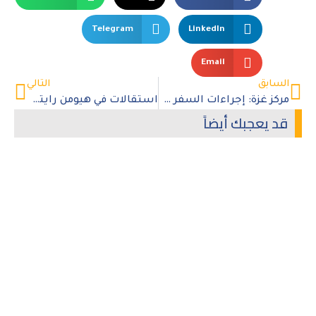
Telegram
LinkedIn
Email
السابق
التالي
مركز غزة: إجراءات السفر عبر معبر رفح تنطوي على انتهاكات جسيمة
استقالات في هيومن رايتس ووتش بعد تجميد تقرير حول حق العودة
قد يعجبك أيضاً