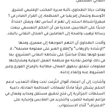
النقابي المستقل.
وقالت ديانا الطحاوي، نائبة مديرة المكتب الإقليمي للشرق
الأوسط وشمال إفريقيا في المنظمة، إن القرار الصادر في 1
فيفري/شباط استند إلى تهم لا أساس لها، ويمثل اعتداءً
جديدًا على النقابيين، محذرة من أن الحكم التعسفي يبعث
رسالة ترهيب واضحة إلى العاملين في المجال النقابي بالبلاد.
وأكدت الطحاوي أن التهم الموجهة إلى معمري، ومنها
“الإشادة بالإرهاب” و“إطلاع الغير على معلومة مصنفة”، لا
تعدو كونها عقابًا مباشرًا على نشاطه النقابي المشروع، بما
في ذلك تواصل نقابته مع منظمة العمل الدولية ومشاركتها
معلومات تتعلق بحقوق العمال، مطالبة بالإفراج الفوري وغير
المشروط عنه وإلغاء إدانته.
وأشارت إلى أن اعتماد أقوال انتُزعت تحت وطأة التعذيب لدعم
الحكم يشكل خرقًا فادحًا لضمانات المحاكمة العادلة، داعية
السلطات الجزائرية إلى فتح تحقيق مستقل ومحايد وفعال في
مزاعم تعرضه للضرب والتجريد من الملابس وإجباره على
“الاعتراف” أثناء الاستجواب.