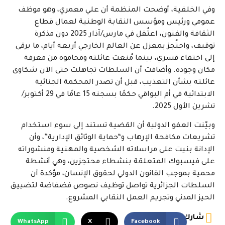
وفي الخلفية، أوضحت المنظمة أن علي معمري، وهو موظف
عمومي ورئيس ومؤسس النقابة الوطنية لعمال قطاع
الثقافة والفنون، اعتُقل في مارس/آذار 2025 دون مذكرة
توقيف، واحتُجز بمعزل عن العالم الخارجي أربعة أيام، ما يرقى
إلى اختفاء قسري، بينما مُنعت عائلته ومحاموه من معرفة
مكان وجوده. وأضافت أن السلطات تجاهلت حتى الآن شكاوى
عائلته بشأن التعذيب، قبل أن تصدر المحكمة الجنائية
الابتدائية في أم البواقي حكمًا بسجنه 15 عامًا في 29 أكتوبر/
تشرين الأول 2025.
وبيّنت العفو الدولية أن القضية تستند إلى سوء استخدام
تشريعات مكافحة الإرهاب و“حماية الوثائق الإدارية”، وأن
الإدانة بنيت على مراسلاته الشخصية والمهنية ومنشوراته
على فيسبوك المتعلقة بنشطاء محتجزين، وهي أنشطة
محمية بموجب القانون الدولي لحقوق الإنسان، مؤكدة أن
السلطات الجزائرية تواصل توظيف نصوص فضفاضة لتضييق
الحيز المدني وتجريم العمل النقابي المشروع.
شارك
WhatsApp
X
Facebook