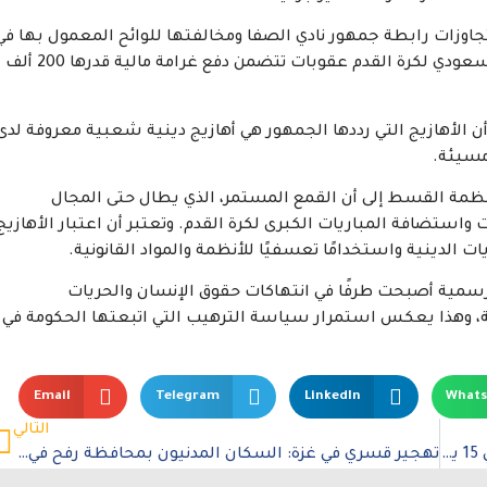
 لتجاوزات رابطة جمهور نادي الصفا ومخالفتها للوائح المعمول بها في
المملكة. وأضافت لجنة الانضباط والأخلاق في الاتحاد السعودي لكرة القدم عقوبات تتضمن دفع غرامة مالية قدرها 200 ألف
ن الأهازيج التي رددها الجمهور هي أهازيج دينية شعبية معروفة لدى
مسيئة.
ظمة القسط إلى أن القمع المستمر، الذي يطال حتى المجال
ستضافة المباريات الكبرى لكرة القدم. وتعتبر أن اعتبار الأهازيج
ت الدينية واستخدامًا تعسفيًا للأنظمة والمواد القانونية.
لرسمية أصبحت طرفًا في انتهاكات حقوق الإنسان والحريات
، وهذا يعكس استمرار سياسة الترهيب التي اتبعتها الحكومة في
Email
Telegram
LinkedIn
What
التالي
إسرائيل تستمر في جريمة الإبادة الجماعية بعد مضي 15 يومًا على قرار العدل الدولية
تهجير قسري في غزة: السكان المدنيون بمحافظة رفح في خطر