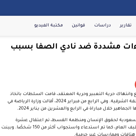
تقارير
دراسات
قوانين
مكتبة الفيديو
ءات مشددة ضد نادي الصفا بسبب
نتهاك حرية التعبير وحرية المعتقد، قامت السلطات باتخاذ
إجراءات صارمة ضد نادي الصفا في مدينة صفوى بالمنطقة الشرقية. وفي الرابع من فبراير 2024، أقالت وزارة الرياضة في
ماهير خلال مباراة في الرابع والعشرين من يناير 2024.
 السعودية لحقوق الإنسان ومنظمة القسط، تم اعتقال عشرة
أشخاص من رابطة المشجعين ونقلهم إلى سجن القطيف العام، كما تم استدعاء واستجواب أكثر من 150 شخصًا. وبينت
هتافات وممارسات غير جرمية.