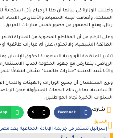
وأعلنت الوزارة في بيانها أن هذا الإجراء يأتي استجابةً
ريال، ومنع الجمهور من حضور خمس مباريات للفريق.
وعلى الرغم من أن المقاطع المصورة من المباراة تظهر أ
الطائفة الشيعية، ولا تحتوي على أي عبارات طائفية أو 
تشير المنظمة الأوروبية السعودية لحقوق الإنسان ومن
الرياضي، يتعارض مع جهود الحكومة لجذب الاستثمارات وا
والأناشيد الدينية “عبارات طائفية” يشكل انتهاكًا للحريا
وترى المنظمتان أن جميع الوزارات والهيئات واللجان ا
الأساسية، بما في ذلك الجهات المسؤولة ععن الرياضة
السنوات الأخيرة تجاه المواطنين.
شارك
sApp
X
Facebook
السابق