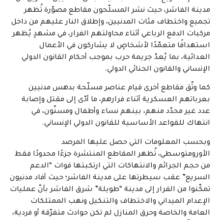
مدينة الفاشر، حيث نشر المسلّحون مقاطع مصوّرة تُظهر
تجميع واختطاف مئات المدنيين، وإطلاق النار عليهم من داخل
مركبات الدفع الرباعي أثناء محاولتهم الفرار، في مشهدٍ يُظهر
استهدافًا متعمّدًا لأشخاصٍ لا يشاركون في الأعمال
العدائية، بما يُعدّ جريمة حرب بموجب أحكام القانون الدولي
الإنساني والقانون الجنائي الدولي.
كما وثّق مقاطع أخرى قيام عناصر مسلّحة بدهس مدنيين
بعرباتهم العسكرية أثناء فرارهم، ما أدّى إلى مقتل وإصابة
عدد غير محدّد منهم، بينهم نساء وأطفال ومسنّون، في
انتهاك للقواعد الأساسية للقانون الدولي الإنساني.
وبحسب المعلومات التي حصل عليها المرصد
الأورومتوسطي، تُظهر المقاطع المنتشرة جزءًا محدودًا فقط
من حجم الجرائم والانتهاكات التي ارتكبتها قوات “الدعم
السريع” عقب سيطرتها على مدينة الفاشر؛ حيث أفاد مدنيون
تمكّنوا من الفرار إلى مدينة “طويلة” شرق الفاشر بأنّ عمليات
الإعدام الميداني والاختطاف والتنكيل ونهب الممتلكات
العامة والخاصة وحرق المنازل لم تكن حوادث متفرّقة أو فردية،