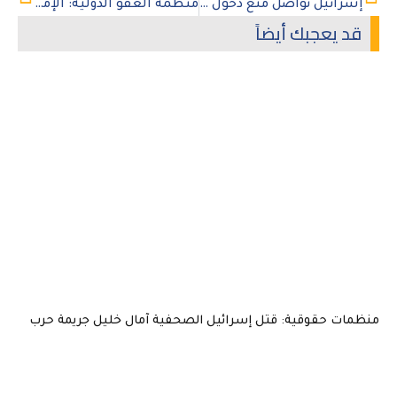
إسرائيل تواصل منع دخول الصحافيين الدوليين ضمن سياستها المنهجية لطمس أدلة الإبادة الجماعية في غزة
منظمة العفو الدولية: الإمارات حولت أسلحة بريطانية إلى قوات الدعم السريع المتهمة بالإبادة الجماعية في السودان
قد يعجبك أيضاً
منظمات حقوقية: قتل إسرائيل الصحفية آمال خليل جريمة حرب