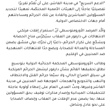
“الدعم السريع” في مدينة الفاشر، على أن تُقدّم تقريرًا
تفصيليًا عاجلًا إلى الهيئات الأممية المختصّة، تمهيدًا لـتحديد
المسؤولين المباشرين والقادة عن تلك الجرائم ومساءلتهم
أمام جهات الاختصاص الدولية.
وأكّد المرصد الأورومتوسطي أنّ استمرار إفلات مرتكبي
الانتهاكات في دارفور من العقاب سيُكرّس مناخ الحصانة
ويشجّع على تكرار الجرائم، داعيًا إلى تحرّك دولي منسّق يضمن
المساءلة والعدالة للضحايا، ويضع حدًا للانتهاكات المنهجية
ضد المدنيين في الإقليم.
وطالب الأورومتوسطي المحكمة الجنائية الدولية بتوسيع
نطاق تحقيقها القائم بشأن دارفور ليشمل الجرائم المرتكبة
في سياق الصراع الحالي، ولا سيّما جرائم القتل والاختطاف
والنهب والتجويع والهجمات الموجهة ضد المدنيين في مدينة
الفاشر وغيرها، وحثّ المدعي العام على إعطاء أولوية عاجلة
للتحقيقات الميدانية وإصدار مذكرات توقيف بحق المسؤولين
عنها، بما يضمن عدم الإفلات من العقاب وإنصاف الضحايا
على نحو عادل وشامل.