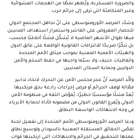
والضرورة العسكرية، ويُظهر نمطًا من الهجمات العشوائية
وغير المتكافئة التي ترقى إلى جرائم حرب.
وشدّد المرصد الأورومتوسطي على أنّ تجاهل المجتمع الدولي
للحصار المفروض على الفاشر واستمرار استهداف المدنيين
فيها طوال الأشهر الماضية لا يُشكّل فشلًا أخلاقيًا فحسب،
بل تنكّرًا صريحًا للالتزامات القانونية الواقعة على عاتق الدول
والهيئات الأممية المعنية بموجب ميثاق الأمم المتحدة
واتفاقيات جنيف، ولا سيّما واجبها في حفظ السلم والأمن
الدوليين وحماية السكان المدنيين.
وأكّد المرصد أنّ عجز مجلس الأمن عن التحرك لاتخاذ تدابير
فعّالة لوقف الجرائم أو فرض إجراءات رادعة بحق مرتكبيها
يُعدّ فشلًا مؤسسيًا خطيرًا، يُقوّض الثقة في منظومة الأمن
الدولي ويُفرغ القانون الدولي من مضمونه كأداة لحماية الأبرياء
في وجه الانتهاكات الواسعة النطاق.
ودعا المرصد الأورومتوسطي الأمم المتحدة إلى تفعيل لجنة
تقصّي الحقائق المستقلة المعنية بالسودان وتوسيع نطاق
عملها للتحقيق في الجرائم والانتهاكات التي ارتكبتها قوات