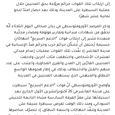
إلى ارتكاب تلك القوات جرائم مروّعة بحق المدنيين خلال
عملية السيطرة على المدينة، وذلك بعد حصار امتدّ لنحو
ثمانية عشر شهرًا.
وذكر المرصد الأورومتوسطي في بيان صحافي اليوم الثلاثاء أنّه
تحقّق من شهادات ميدانية وتقارير موثوقة ومصادر محلّية
متعددة تشير إلى ارتكاب قوات “الدعم السريع” انتهاكاتٍ
جسيمة يُحتمل أن تُشكّل جرائم حرب وجرائم ضدّ الإنسانية في
مدينة الفاشر، إذ نفّذت تلك القوات عمليات إعدام ميداني
لعشرات الأشخاص، واختطفت مئات آخرين، ولاحقت
المدنيين الفارّين إلى المدن والقرى المجاورة، واعتدت على عدد
منهم بالقتل والاختطاف، وذلك في إطار هجومها الواسع
النطاق والمنهجي الذي يستهدف المدنيين في المدينة.
وأوضح الأورومتوسطي أنّ قوات “الدعم السريع” سيطرت
على مدينة الفاشر في 26 أكتوبر/تشرين الأول الجاري بعد
استيلائها على مقرّ الفرقة السادسة مشاة التابعة للجيش
السوداني، ومنذ ذلك الوقت تفرض سيطرة عنيفة على
المدينة وتنفّذ انتهاكات واسعة النطاق، إذ تتصرّف عناصرها