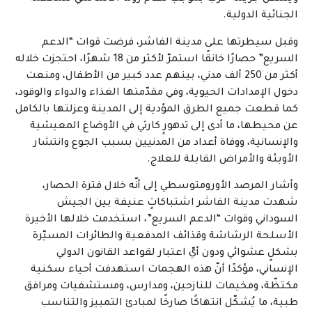
الجنائية الدولية.
وقبل سيطرتها على مدينة الفاشر، فرضت قوات “الدعم
السريع” حصارًا خانقًا استمرّ لأكثر من 18 شهرًا، احتجزت خلاله
أكثر من 250 ألف مدني، بينهم عدد كبير من الأطفال، ومنعت
دخول الإمدادات الحيوية، وفي مقدّمتها الغذاء والدواء والوقود،
كما قطعت جميع الطرق المؤدية إلى المدينة وعزلتها بالكامل
عن محيطها، ما أدى إلى تدهورٍ كارثي في الأوضاع المعيشية
والإنسانية، ووفاة أعداد من المدنيين بسبب الجوع وانتشار
الأوبئة والأمراض القابلة للعلاج.
وأشار المرصد الأورومتوسطي إلى أنّه خلال فترة الحصار،
شهدت مدينة الفاشر اشتباكاتٍ عنيفة بين الجيش
السوداني وقوات “الدعم السريع”، استخدمت خلالها الأخيرة
الأسلحة الرشاشة وقذائف المدفعية والطائرات المسيّرة
بشكلٍ عشوائي ودون أيّ اعتبار لقواعد القانون الدولي
الإنساني، مؤكدًا أنّ هذه الهجمات استهدفت أحياء سكنية
مكتظّة، ومخيمات للنازحين، ومدارس، ومستشفيات ومرافق
طبية، ما يُشكّل انتهاكًا صارخًا لمبادئ التمييز والتناسب