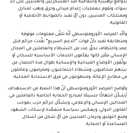
بدوافع ترهيبية وانتقامية ضد العسكريين والمدنيين على حدّ
سواء، وتقوم بـعمليات إعدام ميداني وحرق ونهب لمنازل
وممتلكات المدنيين، دون أيّ تقيد بالضوابط الأخلاقية أو
القانونية.
وأكّد المرصد الأورومتوسطي أنّه تلقّى معلومات موثوقة
ومتطابقة تفيد بأنّ قوات “الدعم السريع” نفّذت جرائم قتل
عمد واختطاف بحقّ عدد من النشطاء والعاملين في المجال
الإنساني ممّن كانوا يقدّمون الخدمات الأساسية للسكان أو
يوثّقون الأوضاع الميدانية والإنسانية طوال مدة الحصار، من
بينهم صحافيون، ونشطاء اجتماعيون، وممرضون، وعاملون
في مطابخ الإغاثة، ومتطوعون في فرق الاستجابة المحلية.
وأوضح المرصد الأورومتوسطي أنّ هذا النمط من الاستهداف
يُشكّل انتهاكًا جسيمًا لمبادئ الحماية الخاصة بالعاملين في
المجالين الإنساني والإعلامي، ويشكّل جرائم حرب بموجب
القانون الدولي، ويعكس سياسة متعمّدة لإسكات الشهود
ومنع التوثيق وحرمان المدنيين من أيّ شكل من أشكال
المساعدة أو الحماية.