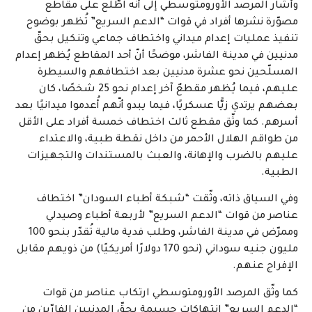
وأشار المرصد الأورومتوسطي إلى أنّه اطّلع على مقاطع
مصوّرة نشرها أفراد في قوات “الدعم السريع” تُظهر بوضوح
تنفيذ عمليات إعدام ميداني واختطاف جماعي وتنكيل بحقّ
مدنيين في مدينة الفاشر، موضحًا أنّ أحد المقاطع يُظهر إعدام
المسلّحين نحو عشرة مدنيين بعد اختطافهم والسيطرة
عليهم، فيما يُظهر مقطعٌ آخر إعدام نحو 25 شخصًا، كان
بعضهم يرتدي زيًّا عسكريًا، فيما يبدو أنّهم أُعدموا ميدانيًا بعد
أسرهم. كما وثّق مقطع ثالث اختطاف خمسة أفراد على الأقل
من طواقم الهلال الأحمر من داخل نقطة طبية، والاعتداء
عليهم بالضرب والإهانة، والعبث بالمستندات والتجهيزات
الطبية.
وفي السياق ذاته، وثّقت “شبكة أطباء السودان” اختطاف
عناصر من قوات “الدعم السريع” لأربعة أطباء وصيدلي
وممرّض في مدينة الفاشر، وطلب فدية مالية تُقدّر بنحو 100
مليون جنيه سوداني (نحو 170 دولارًا أمريكيًا) من ذويهم مقابل
الإفراج عنهم.
كما وثّق المرصد الأورومتوسطي ارتكاب عناصر من قوات
“الدعم السريع” انتهاكات جسيمة بحقّ المدنيين الفارّين من