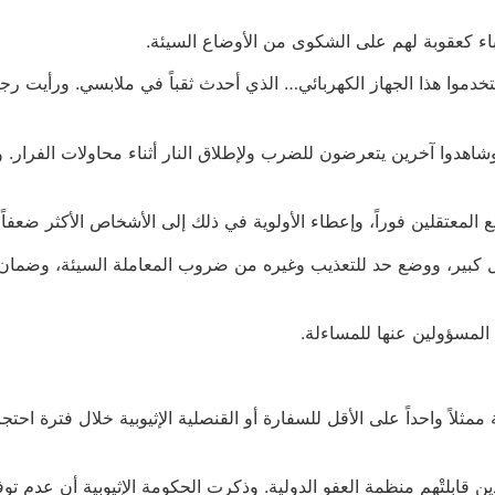
اء كعقوبة لهم على الشكوى من الأوضاع السيئة.
، لمنظمة العفو الدولية: “استخدموا هذا الجهاز الكهربائي… الذي أحدث ثقباً في ملاب
وا آخرين يتعرضون للضرب ولإطلاق النار أثناء محاولات الفرار. وقا
معتقلين فوراً، وإعطاء الأولوية في ذلك إلى الأشخاص الأكثر ضعفاً،
بير، ووضع حد للتعذيب وغيره من ضروب المعاملة السيئة، وضمان 
المسؤولين عنها للمساءلة.
ثلاً واحداً على الأقل للسفارة أو القنصلية الإثيوبية خلال فترة احت
ذين قابلتْهم منظمة العفو الدولية. وذكرت الحكومة الإثيوبية أن عدم تو