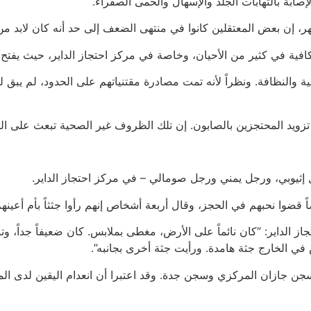
ابة بالتهابات الجلد والإسهال والحمى الصفراء.
ن بعض المعتقلين كانوا في منتهى الضعف إلى حد أنه كان لابد من حم
فية في كثير من الأحيان، وخاصة في مركز احتجاز الداير، حيث يفتح ا
والنظافة. ونظراً لأنه تمت مصادرة مقتنياتهم على الحدود، لم يبق لد
تزويد المحتجزين بالصابون. إن تلك الظروف غير الصحية تبعث على 
 إثيوبي، ورجل يمني ورجل صومالي – في مركز احتجاز الداير.
 قضوا نحبهم في الحجز، وقال أربعة أشخاص إنهم رأوا جثثاً بأم أعينهم
2 عاماً، عن صبي في مركز احتجاز الداير: “كان نائماً على الأرض، مغطى بملابس. كان ض
ي الخارج جثة هامدة. ورأيت جثة أخرى بجانبه”.
 سجن جازان المركزي وسجن جدة. وقد اعتبرا أن انعدام اليقين لدى ال