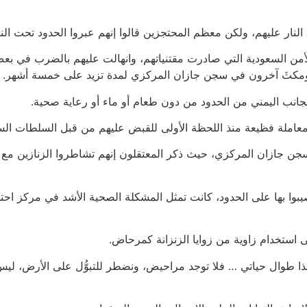
 النار عليهم، ولكن معظم المحتجزين قالوا إنهم عبروا الحدود تحت الني
من السعودية التي صادرت مقتنياتهم، وانهالت عليهم بالضرب في بعض ا
ومكثَ آخرون في سجن جازان المركزي لمدة تزيد على خمسة أشهر.
 معاملة فظيعة منذ اللحظة الأولى للقبض عليهم من قبل السلطات الس
صيبوا بها على الحدود، كانت تمثل المشكلة الصحية الأشد في مركز احت
 استخدام زاوية من زوايا الزنزانة كمرحاض.
اماً: “هذا جحيم، لم أرَ شيئاً كهذا طوال حياتي … فلا توجد مراحيض، ونضطر للتبوُّل