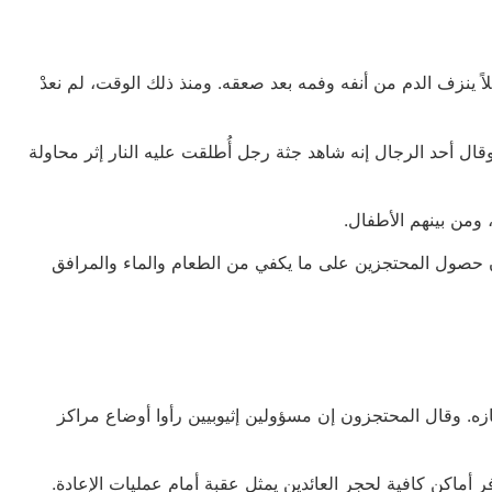
سي. ورأيت رجلاً ينزف الدم من أنفه وفمه بعد صعقه. ومنذ ذلك الوقت، لم نعدْ
ل أحد الرجال إنه شاهد جثة رجل أُطلقت عليه النار إثر محاولة
 ومن بينهم الأطفال.
حصول المحتجزين على ما يكفي من الطعام والماء والمرافق
جازه. وقال المحتجزون إن مسؤولين إثيوبيين رأوا أوضاع مراكز
فر أماكن كافية لحجر العائدين يمثل عقبة أمام عمليات الإعادة.