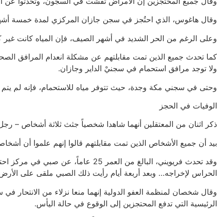
وقال جميع المحتجزين إن الأمراض تفشَّت في السجون، وتحدثوا عن الإص
وقال هاغوس، الذي احتُجز في سجن جازان المركزي لمدة خمسة أشهر، إ
وعلى الرغم من الحر الشديد في أشهر الصيف، فإن المياه كانت غير كا
كما تحدث جميع الذين تمت مقابلتهم عن مشكلة انعدام المرافق الصحية 
ولا توجد مرافق استحمام في سجنيْ الداير وجازان.
وحتى في سجني مكة وجدة، حيث تتوفر مياه للاستحمام، فإنه لم يتم 
الوفيات في الحجز
ذكر اثنان من المعتقلين أنهما شاهدا شخصياً جثث ثلاثة أشخاص – رجل
بيد أن جميع الأشخاص الذين تمت مقابلتهم قالوا إنهم علموا أن أشخاصاً
وقد تحدث فريويني، البالغ من العمر 5
الحراس لإخراجه… وبعد أربعة أيام رأيت ذلك الصبي ملقى على الأرض ف
وقال شخصان لمنظمة العفو الدولية إنهما منعا نزلاء من الانتحار في
الرئيسية التي تدفع المحتجزين إلى الوقوع في حالة اليأس.