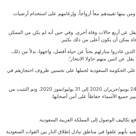
 بينها تقييدهم معاً أزواجاً، وإرغامهم على استخدام أرضيات
 يقل عن أربع حالات وفاة أخرى. وفي حين أنه لم يكن من الممكن
اة يمكن أن يكون أعلى من ذلك بكثير.
ين غادروا منازلهم بحثاً عن حياة أفضل، واجهوا، بدلاً من ذلك،
ل عن اثنين منهم حاولا الانتحار”.
الضغط على الحكومة السعودية لحملها على تحسين ظروف احتجازهم في
لقد أجرت منظمة العفو الدولية مقابلات مع 12 مهاجراً إثيوبياً محتجزاً، من النساء والرجال، بواسطة أحد تطبيقات الرسائل خلال الفترة من 24 يونيو/حزيران 2020 إلى 31 يوليو/تموز 2020. وتم التثبت من
غيير جميع الأسماء حفاظاً على أمن أصحابها.
 وردت أنباء تفيد بأنهم علقوا في مناطق تبادل إطلاق النار بين القوات السعودية