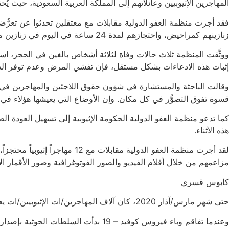
المهاجرين الإثيوبيين وعائلاتهم إلى المملكة العربية السعودية، حيث ي
فقد أجرت منظمة العفو الدولية مقابلات مع معتقلين تحدثوا عن تعرُّ
زنازينهم كمراحيض، واحتجازهم لمدة 24 ساعة في اليوم في زنازين مكتظة بشكل لا يُطاق.
ووثَّقت المنظمة ثلاث حالات وفاة لثلاثة أشخاص بالغين في الحجز، ا
إثبات هذه الادعاءات بشكل مستقل، فإن تفشي المرض وعدم توفر الطعام
وقالت الباحثة والمستشارة في شؤون حقوق اللاجئين والمهاجرين في منظم
قسوة تفوق التصوُّر في كل مكان. وإن الأوضاع التي يعيشها هؤلاء في زن
كما تدعو منظمة العفو الدولية الحكومة الإثيوبية إلى تسهيل العودة 
هذه الأثناء.
مزاعمهم من خلال أفلام الفيديو والصور الفوتوغرافية وصور الأقمار الا
كابوس قسري
حتى شهر مارس/آذار 2020، كان آلاف المهاجرين/ات الإثيوبيين/ات يعملون في اليمن الشمالي بهدف كسب بعض المال الذي يمكِّنهم من دفع تكاليف الوصول إلى المملكة العربية السعودية.
وعندما تفاقم وباء فيروس كوفيد – 19 ب