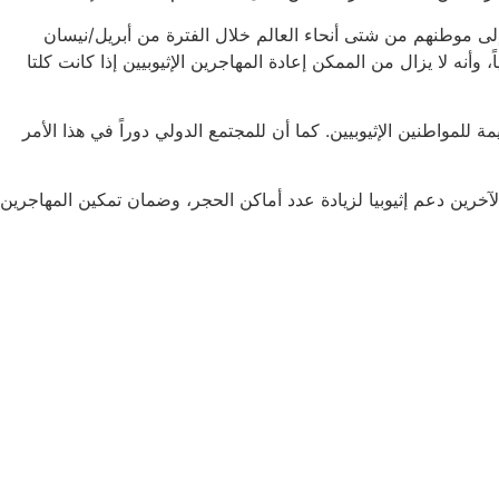
فشي وباء فيروس كوفيد-19، فقد تمكَّن ما لا يقل عن 34,000 مهاجر إثيوبي العودة إلى موطنهم من شتى أنحاء العالم خلال الفترة من أبريل/نيسان
دة لم تتوقف كلياً، وأنه لا يزال من الممكن إعادة المهاجرين الإثيوبيين إذا كانت كلتا
للمواطنين الإثيوبيين. كما أن للمجتمع الدولي دوراً في هذا الأمر
لآخرين دعم إثيوبيا لزيادة عدد أماكن الحجر، وضمان تمكين المهاجرين