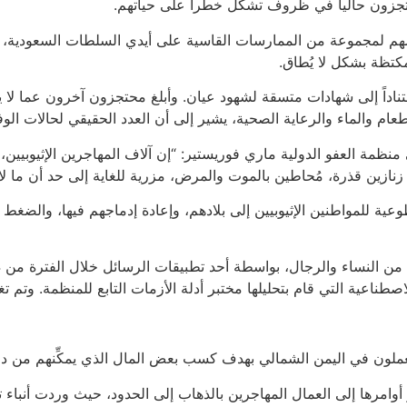
ُحتجزون حالياً في ظروف تشكِّل خطراً على حياتهم.
ضهم لمجموعة من الممارسات القاسية على أيدي السلطات السعودية، ومن
ستناداً إلى شهادات متسقة لشهود عيان. وأبلغ محتجزون آخرون عما لا
 والماء والرعاية الصحية، يشير إلى أن العدد الحقيقي لحالات الوف
ة العفو الدولية ماري فوريستير: “إن آلاف المهاجرين الإثيوبيين، الذ
ازين قذرة، مُحاطين بالموت والمرض، مزرية للغاية إلى حد أن ما لا يق
الطوعية للمواطنين الإثيوبيين إلى بلادهم، وإعادة إدماجهم فيها، و
صطناعية التي قام بتحليلها مختبر أدلة الأزمات التابع للمنظمة. وتم ت
دأت السلطات الحوثية بإصدار أوامرها إلى العمال المهاجرين بالذهاب إلى الحدود، حيث