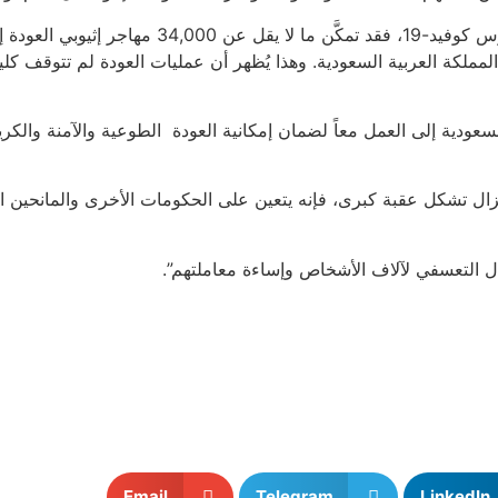
وعلى الرغم من القيود المفروضة على السفر بسبب ت
202، وكان بينهم 3,998 شخصاً عادوا من المملكة العربية السعودية. وهذا يُظهر أن عمليات العو
ودية إلى العمل معاً لضمان إمكانية العودة الطوعية والآمنة والكريمة 
 تزال تشكل عقبة كبرى، فإنه يتعين على الحكومات الأخرى والمانحين ا
قال التعسفي لآلاف الأشخاص وإساءة معاملتهم”.
Email
Telegram
LinkedIn