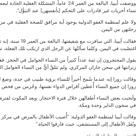
ووصفت أبيبا، البالغة من العمر 24 عاماً،
نساء أخريات غير قادرات على التحكم [بأنفسهن] عند التبوُّل”.
ولا علم لمنظمة العفو الدولية بوجود أية مرافق للصحة العقلية في مر
رحلتهن من اليمن.
فقالت أبيبا، ا
اغتصُبت في اليمن. وكلما سألتُها عن الرجل الذي ارتكب تلك الفعلة، تج
زنزانتها في سجن جازان المركزي. ولم تتلقَّ أيٌّ من النساء الحوامل 
وقالت روزا إنه عندما سُمح أخيراً للنساء برؤية طبيب في جدة، وضعَ 
روزا إن جميع النساء أُعطين أقراص الدواء نفسها، وحُرمن من فحص ” 
وأنجبت بعض النساء أطفالهن خلال فترة الاحتجاز. وبعد المكوث لفتر
في سجون الداير وجدة ومكة.
وقالت أبيبا لمنظمة العفو الدولية: “أُصيب الأطفال بالمرض في مركز اح
ونُقل الأطفال إلى المستشفى، حيث فارقوا الحياة.”
التعذيب والمعاملة السيئة