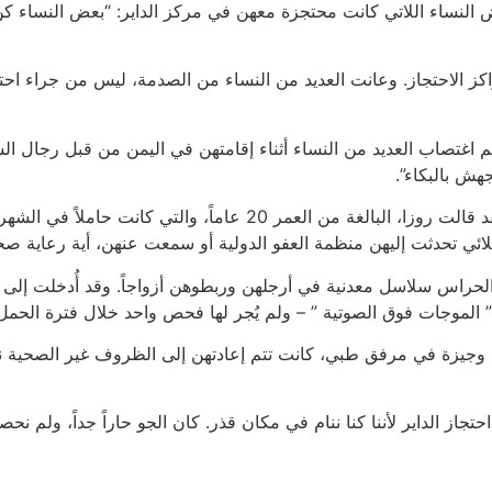
 المشكلة العقلية الحادة لبعض النساء اللاتي كانت محتجزة معهن في مركز الداير: “ب
اكز الاحتجاز. وعانت العديد من النساء من الصدمة، ليس من جراء احت
لتي سافرت مع شقيقتها، البالغة من العمر 19 سنة، إنه تم اغتصاب العديد من النساء أثناء إقامت
هش بالبكاء”.
اللائي تحدثت إليهن منظمة العفو الدولية أو سمعت عنهن، أية رعاية صح
الحراس سلاسل معدنية في أرجلهن وربطوهن أزواجاً. وقد أُدخلت إلى غ
الموجات فوق الصوتية ” – ولم يُجر لها فحص واحد خلال فترة الحمل ب
ة وجيزة في مرفق طبي، كانت تتم إعادتهن إلى الظروف غير الصحية ن
تجاز الداير لأننا كنا ننام في مكان قذر. كان الجو حاراً جداً، ولم ن