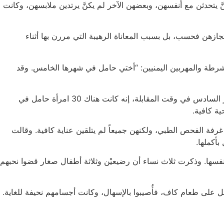
عض النساء كنَّ يتحدثن مع أنفسهن، وبعضهن الآخر لم يكنَّ يرتدين ملابسهن، وكانت
جازهن فحسب، بل بسبب المعاناة الرهيبة التي مررن بها أثناء
هن في اليمن من قبل رجال الشرطة والمهربين اليمنيين: “أختي حامل في شهرها الخامس. وقد
يقول المحتجزون إن ثمة عدداً كبيراً من النساء الحوامل في الحجز. فقد قالت روزا، البالغة من العمر 20 عاماً، والتي كانت حاملاً في الشهر السادس في وقت المقابلة، إنه كانت هناك 30 امرأة حامل في
ية كافية.
رفة الفحص الطبي، ولكنهن جميعاً لم يتلقين عناية كافية. وقالت
أكملها.
فسها. وذكرت ثلاث نساء أن رضيعيْن وثلاثة أطفال صغار قضوا نحبهم
حصل على طعام كاف، فأُصيبوا بالإسهال، وكانت أجسامهم نحيفة للغاية.