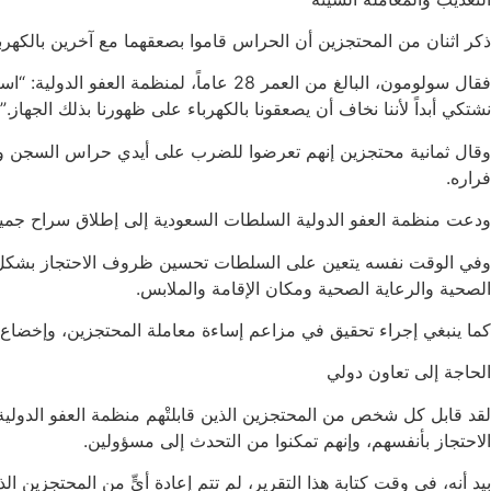
ذكر اثنان من المحتجزين أن الحراس قاموا بصعقهما مع آخرين بالكهرب
فقال سولومون، البالغ من العمر 28 عاماً
نشتكي أبداً لأننا نخاف أن يصعقونا بالكهرباء على ظهورنا بذلك الجهاز.”
وقال ثمانية محتجزين إنهم تعرضوا للضرب على أيدي حراس السجن وشاهد
فراره.
ودعت منظمة العفو الدولية السلطات السعودية إلى إطلاق سراح جميع ال
وفي الوقت نفسه يتعين على السلطات تحسين ظروف الاحتجاز بشكل ك
الصحية والرعاية الصحية ومكان الإقامة والملابس.
كما ينبغي إجراء تحقيق في مزاعم إساءة معاملة المحتجزين، وإخضاع 
الحاجة إلى تعاون دولي
لقد قابل كل شخص من المحتجزين الذين قابلتْهم منظمة العفو الدولية مم
الاحتجاز بأنفسهم، وإنهم تمكنوا من التحدث إلى مسؤولين.
بيد أنه، في وقت كتابة هذا التقرير، لم تتم إعادة أيٍّ من المحتجزين ال