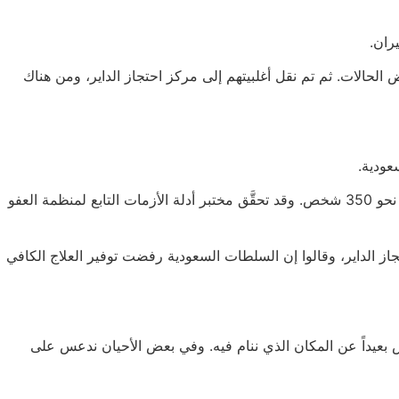
ران.
لحالات. ثم تم نقل أغلبيتهم إلى مركز احتجاز الداير، ومن هناك
عودية.
إذ أن ظروف احتجازهم مزرية بشكل خاص في مركز احتجاز الداير وسجن جازان المركزي، حيث ذكر المعتقلون إنهم تشاطروا الزنازين مع نحو 350 شخص. وقد تحقَّق مختبر أدلة الأزمات التابع لمنظمة العفو
جاز الداير، وقالوا إن السلطات السعودية رفضت توفير العلاج الكافي
 على الأرض، ليس بعيداً عن المكان الذي ننام فيه. وفي بعض الأحيان ندعس على