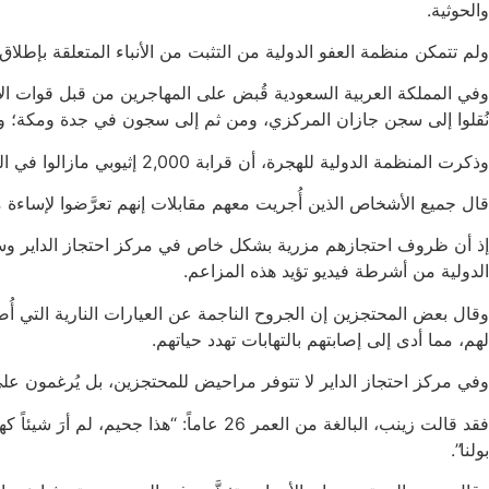
والحوثية.
ولم تتمكن منظمة العفو الدولية من التثبت من الأنباء المتعلقة بإطلاق
وفي المملكة العربية السعودية قُبض على المهاجرين من قبل قوات الأ
نُقلوا إلى سجن جازان المركزي، ومن ثم إلى سجون في جدة ومكة؛ 
وذكرت المنظمة الدولية للهجرة، أن قرابة 2,000 إثيوبي مازالوا في الجانب اليمني من الحدود من دون طعام أو ماء أو رعاية صحية.
قال جميع الأشخاص الذين أُجريت معهم مقابلات إنهم تعرَّضوا لإساءة
الدولية من أشرطة فيديو تؤيد هذه المزاعم.
وقال بعض المحتجزين إن الجروح الناجمة عن العيارات النارية التي أُ
لهم، مما أدى إلى إصابتهم بالتهابات تهدد حياتهم.
وفي مركز احتجاز الداير لا تتوفر مراحيض للمحتجزين، بل يُرغمون على
فقد قالت زينب، البالغة من العمر 26 ع
بولنا”.