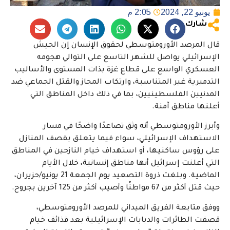
يونيو 22, 2024
2:05 م
شارك
قال المرصد الأورومتوسطي لحقوق الإنسان إن الجيش
الإسرائيلي يواصل للشهر التاسع على التوالي هجومه
العسكري الواسع على قطاع غزة بذات المستوى والأساليب
التدميرية غير المتناسبة، وارتكاب المجاز والقتل الجماعي ضد
المدنيين الفلسطينيين، بما في ذلك داخل المناطق التي
أعلنها مناطق آمنة.
وأبرز الأورومتوسطي أنه وثق تصاعدًا واضحًا في مسار
الاستهداف الإسرائيلي، سواء فيما يتعلق بقصف المنازل
على رؤوس ساكنيها، أو استهداف خيام النازحين في المناطق
التي أعلنت إسرائيل أنها مناطق إنسانية، خلال الأيام
الماضية. وبلغت ذروة التصعيد يوم الجمعة 21 يونيو/حزيران،
حيث قتل أكثر من 67 مواطنًا وأصيب أكثر من 125 آخرين بجروح.
ووفق متابعة الفريق الميداني للمرصد الأورومتوسطي،
قصفت الطائرات والدبابات الإسرائيلية بعد قذائف خيام