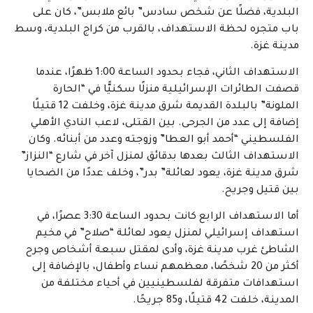
البلدية، فضلًا عن شخص سادس” بائع ملابس”، كان على
باب متجره لحظة الاستهداف، بالقرب من كراج البلدية، وسط
مدينة غزة.
الاستهداف الثاني، فجاء بحدود الساعة 1:00 ظهرًا، عندما
قصفت الطائرات الإسرائيلية منزلًا سكنيًّا في “الحارة
الملونة” بالبلدة القديمة شرق مدينة غزة، وخلفت 12 قتيلًا
إضافة إلى عدد من الجرحى. بين القتلى، لاعب النادي الأهلي
الفلسطيني “أحمد أبو العطا” وزوجته وعدد من أبنائه. وكان
الاستهداف الثالث بعدها بدقائق لمنزل آخر في شارع “النزاز”
شرق مدينة غزة، يعود لعائلة” بدر”، وخلف عددًا من الضحايا
بين قتيل وجريح.
أما الاستهداف الرابع كانت بحدود الساعة 3:30 عصرًا، في
استهداف إسرائيلي لمنزل يعود لعائلة “صلاح” في مخيم
الشاطئ غرب مدينة غزة، وأدى لمقتل سبعة أشخاص وجرح
أكثر من 20 شخصًا، معظمهم نساء وأطفال، بالإضافة إلى
استهدافات متفرقة لفلسطينيين في أحياء مختلفة من
المدينة، خلفت 42 قتيلًا، و85 جريحًا.