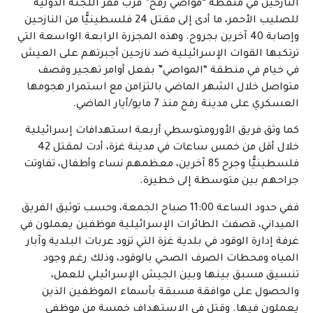
النازحين في منقطة “مواصي رفح” قرب مقر اللجنة الدولية
للصليب الأحمر، ما أدى إلى مقتل 24 فلسطينيًّا من النازحين
وإصابة 40 آخرين بجروح. وهذه المجزرة الرابعة الواسعة التي
ترتكبها القوات الإسرائيلية ضد نازحين أجبرتهم على العيش
في خيام في منطقة “المواصي” بفعل أوامر تهجير وقصف
متواصل خلال الشهر الماضي بالتزامن مع استمرار هجومها
العسكري على مدينة رفح منذ 7 مايو/أيار الماضي.
كما وثق فريق الأورومتوسطي أربعة استهدافات إسرائيلية
خلال أقل من خمس ساعات في مدينة غزة، أدت لمقتل 42
فلسطينيًّا وجرح 85 آخرين، معظمهم نساء وأطفال، تفاوتت
جراحهم بين متوسطة إلى خطيرة.
ففي حدود الساعة 11:00 صباح الجمعة، وحسب توثيق الفريق
الميداني، قصفت الطائرات الإسرائيلية موظفين يعملون في
غرفة إدارة الوقود في بلدية غزة التي تزود عربات البلدية وآبار
المياه ومحطات الصرف الصحي بالوقود، وذلك رغم وجود
تنسيق مسبق بينها وبين الجيش الإسرائيلي للعمل،
والحصول على موافقة مسبقة بأسماء الموظفين الذين
يعملون فيها. وقتل في الاستهداف خمسة من موظفي