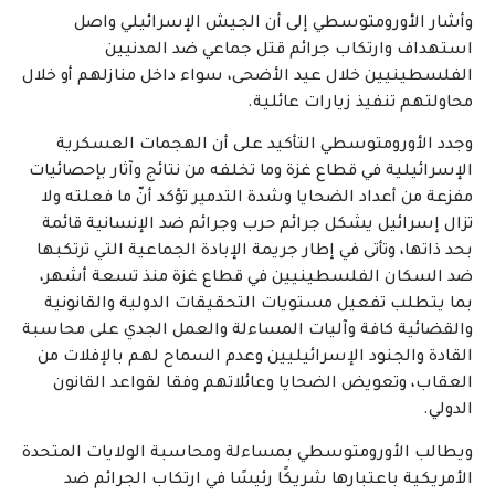
وأشار الأورومتوسطي إلى أن الجيش الإسرائيلي واصل
استهداف وارتكاب جرائم قتل جماعي ضد المدنيين
الفلسطينيين خلال عيد الأضحى، سواء داخل منازلهم أو خلال
محاولتهم تنفيذ زيارات عائلية.
وجدد الأورومتوسطي التأكيد على أن الهجمات العسكرية
الإسرائيلية في قطاع غزة وما تخلفه من نتائج وآثار بإحصائيات
مفزعة من أعداد الضحايا وشدة التدمير تؤكد أنّ ما فعلته ولا
تزال إسرائيل يشكل جرائم حرب وجرائم ضد الإنسانية قائمة
بحد ذاتها، وتأتى في إطار جريمة الإبادة الجماعية التي ترتكبها
ضد السكان الفلسطينيين في قطاع غزة منذ تسعة أشهر،
بما يتطلب تفعيل مستويات التحقيقات الدولية والقانونية
والقضائية كافة وآليات المساءلة والعمل الجدي على محاسبة
القادة والجنود الإسرائيليين وعدم السماح لهم بالإفلات من
العقاب، وتعويض الضحايا وعائلاتهم وفقا لقواعد القانون
الدولي.
ويطالب الأورومتوسطي بمساءلة ومحاسبة الولايات المتحدة
الأمريكية باعتبارها شريكًا رئيسًا في ارتكاب الجرائم ضد