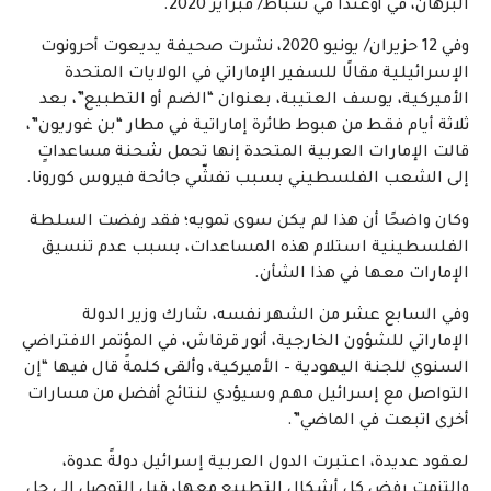
البرهان، في أوغندا في شباط/ فبراير 2020.
وفي 12 حزيران/ يونيو 2020، نشرت صحيفة يديعوت أحرونوت
الإسرائيلية مقالًا للسفير الإماراتي في الولايات المتحدة
الأميركية، يوسف العتيبة، بعنوان “الضم أو التطبيع”، بعد
ثلاثة أيام فقط من هبوط طائرة إماراتية في مطار “بن غوريون”،
قالت الإمارات العربية المتحدة إنها تحمل شحنة مساعداتٍ
إلى الشعب الفلسطيني بسبب تفشّي جائحة فيروس كورونا.
وكان واضحًا أن هذا لم يكن سوى تمويه؛ فقد رفضت السلطة
الفلسطينية استلام هذه المساعدات، بسبب عدم تنسيق
الإمارات معها في هذا الشأن.
وفي السابع عشر من الشهر نفسه، شارك وزير الدولة
الإماراتي للشؤون الخارجية، أنور قرقاش، في المؤتمر الافتراضي
السنوي للجنة اليهودية – الأميركية، وألقى كلمةً قال فيها “إن
التواصل مع إسرائيل مهم وسيؤدي لنتائج أفضل من مسارات
أخرى اتبعت في الماضي”.
لعقود عديدة، اعتبرت الدول العربية إسرائيل دولةً عدوة،
والتزمت رفض كل أشكال التطبيع معها، قبل التوصل إلى حل