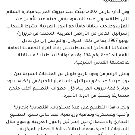
الاستيطانية.
وفي آذار/ مارس 2002، تبنّت قمة بيروت العربية مبادرة السلام
التي أطلقها ولي عهد السعودية في حينه عبد الله بن عبد
العزيز، وطرحت سلامًا كاملًا مع الدول العربية، بشرط انسحاب
إسرائيل الكامل من الأراضي العربية المحتلة في حزيران/
يونيو 1967، بما في ذلك الجولان، والتوصل إلى حل عادل
لمشكلة اللاجئين الفلسطينيين وفقًا لقرار الجمعية العامة
للأمم المتحدة رقم 194، وقيام دولة فلسطينية مستقلة
عاصمتها القدس الشرقية.
وعلى الرغم من وجود تاريخ طويل من العلاقات السرية بين
دول عربية عديدة وإسرائيل، واستمرار الأخيرة في رفضها بنود
مبادرة قمة بيروت العربية، فإن خطوات التطبيع أخذت منحىً
متسارعًا وعلنيًا في الآونة الأخيرة.
ويجري هذا التطبيع على عدة مستويات، اقتصادية وتجارية
وأمنية وعسكرية وثقافية ورياضية، فقد تنامى نسق التطبيع
التجاري والاقتصادي بين إسرائيل والدول العربية بوضوح خلال
السنوات الأخيرة، فوفقًا لبيانات دائرة الإحصاء المركزية