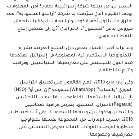
السيبراني، من بينها شركة إسرائيلية لحماية أمن المعلومات
لوقف الهجوم الذي تعرّضت له شركة “أرامكو السعودية”؛ فقد
اخترق متسللون أجهزة كومبيوتر تابعة للشركة باستعمال
فيروس يدعى “شمعون”، الأمر الذي أدّى إلى تعطيل إنتاج
النفط السعودي.
وقد تزايد أخيرا اهتمام بعض دول الخليج العربية بشراء
التكنولوجيا الاستخباراتية المصنوعة في إسرائيل، تعتمدها
هذه الدول للتجسس على معارضيها السياسيين، ومراقبة
وتتبع نشاطاتهم.
وفي أيار/ مايو 2019، اتهم القائمون على تطبيق التراسل
الفوري “واتساب” (WhatsApp)مجموعة “إن إس أو” (NSO)
الإسرائيلية باستعمال تكنولوجيا بيغاسوس للتجسّس
(Pegasus)لاختراق التطبيق، بغرض مراقبة صحافيين
وناشطين وحقوقيين، وبيعها للسعودية. وفي آب/ أغسطس
2018، اشترت الإمارات من المجموعة نفسها تكنولوجيا
متطوّرة لقرصنة الهواتف النقالة بغرض التجسس على
معارضيها وخصومها.