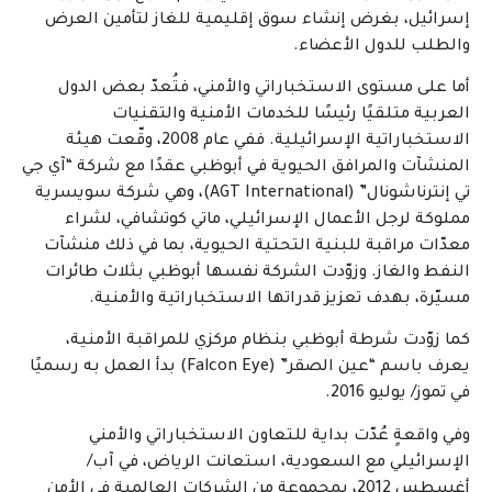
إسرائيل، بغرض إنشاء سوق إقليمية للغاز لتأمين العرض
والطلب للدول الأعضاء.
أما على مستوى الاستخباراتي والأمني، فتُعدّ بعض الدول
العربية متلقيًا رئيسًا للخدمات الأمنية والتقنيات
الاستخباراتية الإسرائيلية. ففي عام 2008، وقّعت هيئة
المنشآت والمرافق الحيوية في أبوظبي عقدًا مع شركة “آي جي
تي إنترناشونال” (AGT International)، وهي شركة سويسرية
مملوكة لرجل الأعمال الإسرائيلي، ماتي كوتشافي، لشراء
معدّات مراقبة للبنية التحتية الحيوية، بما في ذلك منشآت
النفط والغاز. وزوّدت الشركة نفسها أبوظبي بثلاث طائرات
مسيّرة، بهدف تعزيز قدراتها الاستخباراتية والأمنية.
كما زوّدت شرطة أبوظبي بنظام مركزي للمراقبة الأمنية،
يعرف باسم “عين الصقر” (Falcon Eye) بدأ العمل به رسميًا
في تموز/ يوليو 2016.
وفي واقعةٍ عُدّت بداية للتعاون الاستخباراتي والأمني
الإسرائيلي مع السعودية، استعانت الرياض، في آب/
أغسطس 2012، بمجموعة من الشركات العالمية في الأمن