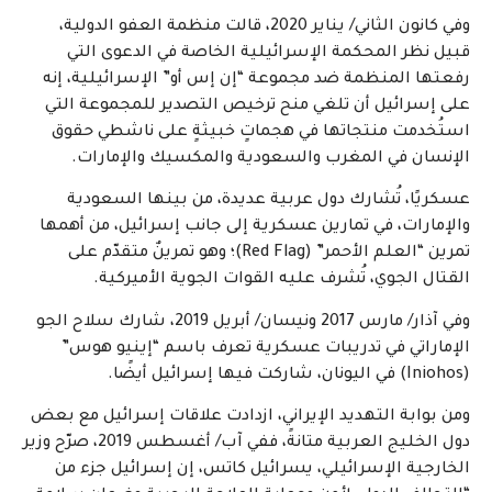
وفي كانون الثاني/ يناير 2020، قالت منظمة العفو الدولية،
قبيل نظر المحكمة الإسرائيلية الخاصة في الدعوى التي
رفعتها المنظمة ضد مجموعة “إن إس أو” الإسرائيلية، إنه
على إسرائيل أن تلغي منح ترخيص التصدير للمجموعة التي
استُخدمت منتجاتها في هجماتٍ خبيثةٍ على ناشطي حقوق
الإنسان في المغرب والسعودية والمكسيك والإمارات.
عسكريًا، تُشارك دول عربية عديدة، من بينها السعودية
والإمارات، في تمارين عسكرية إلى جانب إسرائيل، من أهمها
تمرين “العلم الأحمر” (Red Flag)؛ وهو تمرينٌ متقدّم على
القتال الجوي، تُشرف عليه القوات الجوية الأميركية.
وفي آذار/ مارس 2017 ونيسان/ أبريل 2019، شارك سلاح الجو
الإماراتي في تدريبات عسكرية تعرف باسم “إينيو هوس”
(Iniohos) في اليونان، شاركت فيها إسرائيل أيضًا.
ومن بوابة التهديد الإيراني، ازدادت علاقات إسرائيل مع بعض
دول الخليج العربية متانةً، ففي آب/ أغسطس 2019، صرّح وزير
الخارجية الإسرائيلي، يسرائيل كاتس، إن إسرائيل جزء من