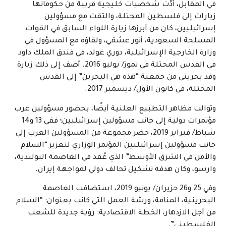
في المقابل، أدّت شخصيات خليجية قريبة من حكوماتها
زيارات إلى فلسطين المحتلة، والتقت مع مسؤولين
إسرائيليين، كان من أبرزها زيارة اللواء السابق في القوات
المسلحة السعودية، أنور عشقي، ولقاؤه مع المسؤول في
وزارة الخارجية الإسرائيلية، دوري غولد، في فندق الملك داود
في القدس المحتلة في تموز/ يوليو 2016. أضف إلى ذلك زيارة
وفد بحريني من جمعية “هذه هي البحرين” إلى القدس
المحتلة، في كانون الأول/ ديسمبر 2017.
وتوالت مظاهر التطبيع العلنية أيضًا، بحضور مسؤولين عرب
مؤتمرات دولية إلى جانب مسؤولين إسرائيليين؛ ففي 13 و14
شباط/ فبراير 2019، حضر مجموعة من المسؤولين العرب إلى
جانب مسؤولين إسرائيليين المؤتمر الوزاري لتعزيز “السلام
والأمن في الشرق الأوسط” الذي عُقد في العاصمة البولندية،
وارسو، وكان هدفه تشكيل تحالف دولي لمواجهة إيران.
وفي 25 و26 حزيران/ يونيو 2019، استضافت العاصمة
البحرينية، المنامة، ورشة العمل التي كانت بعنوان: “السلام
من أجل الازدهار، الخطة الاقتصادية: رؤية جديدة للشعب
الفلسطيني”.