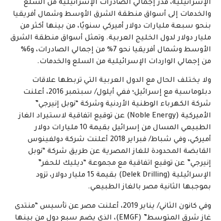
الإسرائيلية، قُدّر إجمالي الصادرات الإسرائيلية من السلع
والخدمات إلى أسواق منطقة الشرق الأوسط وشمال أفريقيا
بنحو سبعة مليارات دولار أميركي سنويًا، من بينها أكثر من
مليار دولار لدول الخليج العربية. وتمثل أسواق منطقة الشرق
الأوسط وشمال أفريقيا نحو 7% من إجمالي الصادرات، و6%
من إجمالي الواردات الإسرائيلية من السلع والخدمات.
ولا يختلف الحال مع الدول العربية التي تربطها علاقات
دبلوماسية مع إسرائيل؛ ففي أيلول/ سبتمبر 2016، أعلنت
شركة الكهرباء الوطنية الأردنية وشركة “نوبل إنيرجي”
الأميركية (Noble Energy) عن توقيع اتفاقية لاستيراد الغاز
الطبيعي المسال من إسرائيل بقيمة 10 مليارات دولار
أميركي، وفي شباط/ فبراير 2018 أعلنت شركة دولفينوس
القابضة المحدودة للغاز المصرية عن طريق شركة “نوبل
إنيرجي” عن توقيع اتفاقية مع مجموعة “ديليك للحفر”
الإسرائيلية (Delek Drilling) بقيمة 15 مليار دولار، تزود
بموجبها الثانية مصر بالغاز الطبيعي.
وفي كانون الثاني/ يناير 2019، أعلنت مصر عن تأسيس “منتدى
غاز شرق المتوسط” (EMGF)، الذي يضم سبع دول من بينها