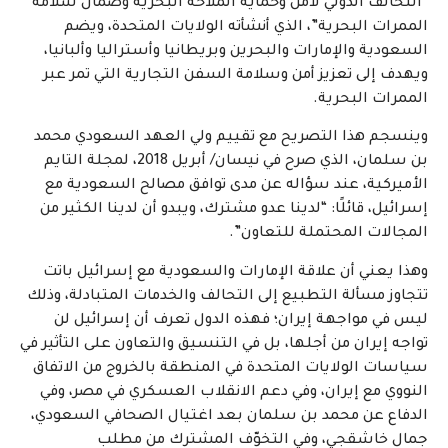
“التحالف الدولي لأمن وحماية الملاحة البحرية وضمان سلامة
الممرات البحرية”، الذي أنشأته الولايات المتحدة، ويضم
السعودية والإمارات والبحرين وبريطانيا وأستراليا وألبانيا،
ويهدف إلى تعزيز أمن وسلامة السفن التجارية التي تمر عبر
الممرات البحرية.
وينسجم هذا التصريح مع تقييم ولي العهد السعودي محمد
بن سلمان، الذي صرح في نيسان/ أبريل 2018، لمجلة التايم
الأميركية، عند سؤاله عن مدى توافق مصالح السعودية مع
إسرائيل، قائلًا: “لدينا عدو مشترك، ويبدو أن لدينا الكثير من
المجالات المحتملة للتعاون”.
وهذا يعني أن علاقة الإمارات والسعودية مع إسرائيل باتت
تتجاوز مسألة التطبيع إلى التحالف والخدمات المتبادلة، وذلك
ليس في مواجهة إيران؛ فهذه الدول تعرف أن إسرائيل لن
تواجه إيران من أجلها، بل في التنسيق والتعاون على التأثير في
سياسات الولايات المتحدة في المنطقة بالخروج من الاتفاق
النووي مع إيران، وفي دعم الانقلاب العسكري في مصر، وفي
الدفاع عن محمد بن سلمان بعد اغتيال الصحافي السعودي،
جمال خاشقجي، وفي التخوّف المشترك من مطلب