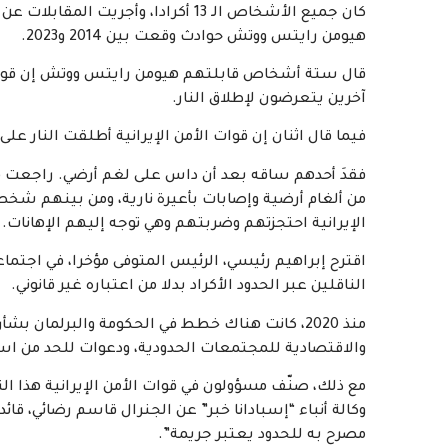
كان جميع الأشخاص الـ 13 أكرادا، وأ
هيومن رايتس ووتش حوادث وقعت بين 2014 و2023.
قال ستة أشخاص قابلتهم هيومن رايتس ووتش إن قوات ا
آخرين يتعرضون لإطلاق النار.
فيما قال اثنان إن قوات الأمن الإيرانية أطلقت النار على
فقدَ أحدهم ساقه بعد أن داس على لغم أرضي. راجعت 
من ألغام أرضية وإصابات بأعيرة نارية، ومن بينهم شخصا
الإيرانية احتجزتهم وضربتهم وهي توجه إليهم الإهانات.
اقترح إبراهيم رئيسي، الرئيس المتوفى مؤخرا، في اجتم
الناقلين عبر الحدود الأكراد بدلا من اعتباره غير قانوني.
منذ 2020، كانت هناك خطط في الحكومة والبرلمان ب
والاقتصادية للمجتمعات الحدودية، ودعوات للحد من است
وكالة أنباء “إسبادانا خبر” عن الجنرال قاسم رضائي، قائد 
مصرح به للحدود يعتبر جريمة”.