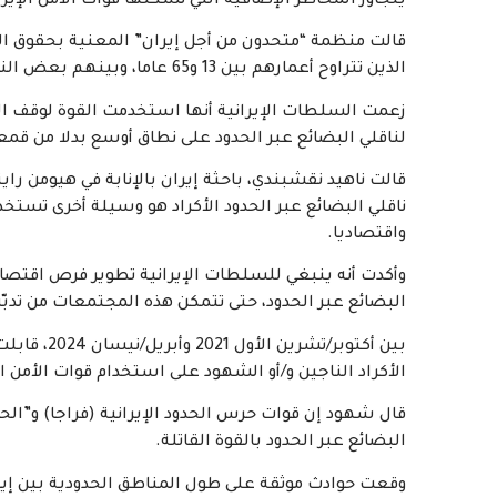
يتجاوز المخاطر الإضافية التي تشكلها قوات الأمن الإيرا
قالت منظمة “متحدون من أجل إيران” المعنية بحقوق الإن
الذين تتراوح أعمارهم بين 13 و65 عاما، وبينهم بعض النساء.
زعمت السلطات الإيرانية أنها استخدمت القوة لوقف الت
لناقلي البضائع عبر الحدود على نطاق أوسع بدلا من قم
قالت ناهيد نقشبندي، باحثة إيران بالإنابة في هيومن را
ناقلي البضائع عبر الحدود الأكراد هو وسيلة أخرى تس
واقتصاديا.
وأكدت أنه ينبغي للسلطات الإيرانية تطوير فرص اقتصاد
البضائع عبر الحدود، حتى تتمكن هذه المجتمعات من تدبّر 
الأكراد الناجين و/أو الشهود على استخدام قوات الأمن الإ
قال شهود إن قوات حرس الحدود الإيرانية (فراجا) و”ال
البضائع عبر الحدود بالقوة القاتلة.
وقعت حوادث موثقة على طول المناطق الحدودية بين إيران