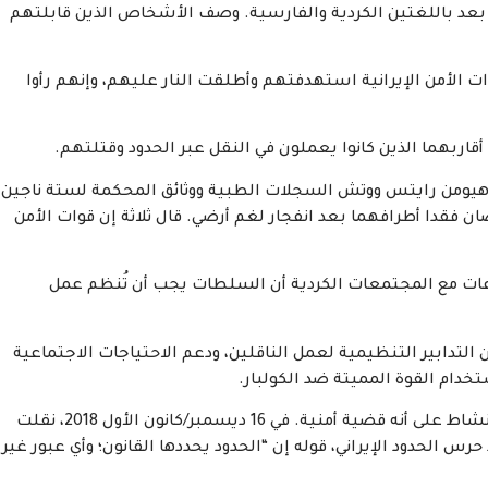
جريت المقابلات عن بعد باللغتين الكردية والفارسية. وصف الأشخاص الذين قابلتهم
لأمن الإيرانية استهدفتهم وأطلقت النار عليهم، وإنهم رأوا
 أقاربهما الذين كانوا يعملون في النقل عبر الحدود وقتلتهم.
هيومن رايتس ووتش السجلات الطبية ووثائق المحكمة لستة ناجين
ن فقدا أطرافهما بعد انفجار لغم أرضي. قال ثلاثة إن قوات الأمن
اعات مع المجتمعات الكردية أن السلطات يجب أن تُنظم عمل
شأن التدابير التنظيمية لعمل الناقلين، ودعم الاحتياجات الاجتماعية
خدام القوة المميتة ضد الكولبار.
مع ذلك، صنّف مسؤولون في قوات الأمن الإيرانية هذا النشاط على أنه قضية أمنية. في 16 ديسمبر/كانون الأول 2018، نقلت
حرس الحدود الإيراني، قوله إن “الحدود يحددها القانون؛ وأي عبور غير