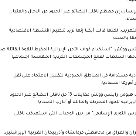
نية.
سان، إن معظم ناقلي البضائع عبر الحدود من الرجال والفتيان
هريب، لكنها قالت أيضا إنها تريد تنظيم الأنشطة الاقتصادية
عها بالعنف.
يتس ووتش: “استخدام قوات الأمن الإيرانية المفرط للقوة القاتلة ضد
تخدمها السلطات لقمع المجتمعات الكردية المهمشة اجتماعيا
ية مستدامة في المناطق الحدودية لتقليل الاعتماد على نقل
أمورها اقتصاديا.
بين أكتوبر/تشرين الأول 2021 وأبريل/نيسان 2024، قابلت هيومن رايتس ووتش مقابلات 13 من ناقلي البضائع عبر الحدود
يرانية للقوة المفرطة والقاتلة أو أقارب الضحايا.
حرس الثوري الإسلامي” من بين الوحدات التي استهدفت ناقلي
 والعراق في محافظتي كرمانشاه وأذربيجان الغربية الإيرانيتين.