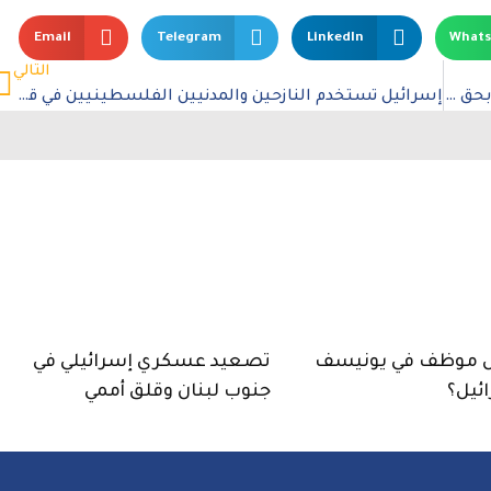
Email
Telegram
LinkedIn
What
التالي
الجيش الاسرائيلي يشن حرب ترهيب وتهجير قسري بحق سكان مدينة غزة وشمالها
إسرائيل تستخدم النازحين والمدنيين الفلسطينيين في قطاع غزة كأداة ضغط وابتزاز سياسية
موظف في يونيسف
تصعيد عسكري إسرائيلي في
ئيل؟
جنوب لبنان وقلق أممي