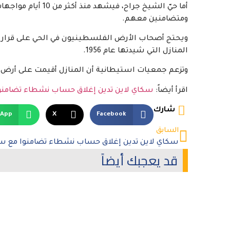
أما حيّ الشيخ جراح،
ومتضامنين معهم.
ويحتج أصحاب الأرض الفلسطينيون في الحي على قرارا
المنازل التي شيدتها عام 1956.
وتزعم جمعيات استيطانية أن المنازل أقيمت على أرض كانت
اقرأ أيضاً:
سكاي لاين تدين إغلاق حساب نشطاء تضامنو
شارك
sApp
X
Facebook
السابق
قد يعجبك أيضاً