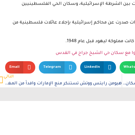
 فيشهد منذ أكثر من 10 أيام مواجهات بين الشرطة الإسرائيلية، وسكان الحي الفلسطينيين
ت صدرت عن محاكم إسرائيلية بإجلاء عائلات فلسطينية من
 مملوكة ليهود قبل عام 1948.
ا مع سكان حي الشيخ جراح في القدس
Email
Telegram
LinkedIn
What
التالي
سكاي لاين تدين إغلاق حساب نشطاء تضامنوا مع سكان حي الشيخ جراح في القدس
هيومن رايتس ووتش تستنكر منع الإمارات وافداً من المغادرة أو العمل بسبب الديون