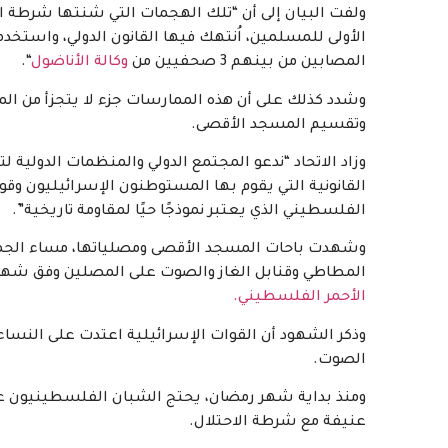
ولفت البيان إلى أن “تلك الهجمات التي شنتها شرطة الا
الأولى للمسلمين، اُنتهك فيها القانون الدولي، واستخ
المصابين من بينهم 3 صحفيين من
وكالة الأناضول
“.
وشدد كذلك على أن هذه الممارسات جزء لا يتجزأ من الم
وتقسيم المسجد الأقصى.
وزاد الاتحاد “ندعو المجتمع الدولي والمنظمات الدولية
القانونية التي يقوم بها المستوطنون الإسرائيليون و
الفلسطيني الذي يعتبر نموذجًا حيًا لمقاومة تاريخية”.
وشهدت باحات المسجد الأقصى ومصلياتها، مساء الجمع
المطاطي وقنابل الغاز والصوت على المصلين وفق شهود عيان، مما
الأحمر الفلسطيني.
وذكر الشهود أن القوات الإسرائيلية اعتدت على النس
الصوت.
ومنذ بداية شهر رمضان، يحتج الشبان الفلسطينيون عل
عنيفة مع شرطة الاحتلال.