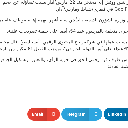
محمد بو غلاب، وهو صحفي آخر، قال محاميه أنس قدوسي لـ هيومن رايتس وو
ذلك، الصحفية شذى حاج مبارك محتجَزة منذ 20 جويلية/تموز 2023 بسبب عملها في شركة إنتاج المحتوى 
ولة الخارجي”، بموجب الفصل 61 مكرر من المجلة الجزائية التونسية.
وتونس طرف فيه، يحمي الحق في حرية الرأي، والتعبير، وتشكيل الجمعي
ة العادلة.
Email
Telegram
LinkedIn