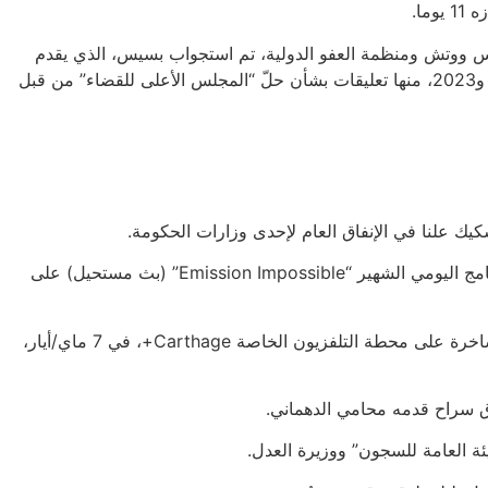
ما.
طة، الذي اطّلعت عليه هيومن رايتس ووتش ومنظمة العفو الدولية، تم استجواب بسيس، الذي يقدم
برنامجين حواريين يُبثان في وقت الذروة على محطات تلفزيونية وإذاعية خاصة، بشأن تصريحات أدلى بها على الراديو والتلفزيون بين 2020 و2023، منها تعليقات بشأن حلّ “المجلس الأعلى للقضاء” من قبل
يك علنا في الإنفاق العام لإحدى وزارات الحكومة.
في 11 ماي/أيار، اعتُقلت أيضا بموجب المرسوم عدد 54 المحامية والمعلّقة الإعلامية سونيا الدهماني، وهي زميلة بسيس والزغيدي في البرنامج اليومي الشهير “Emission Impossible” (بث مستحيل) على
داهم عشرات أعوان الأمن الملثمين والذين يرتدون ملابس مدنية مركز “الهيئة الوطنية للمحامين” بتونس، واعتقلوها بتهمة الإدلاء بتعليقات ساخرة على محطة التلفزيون الخاصة Carthage+، في 7 ماي/أيار،