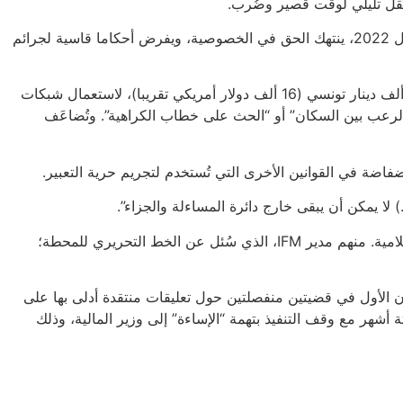
“المرسوم عدد 54 لسنة 2022 المتعلق بمكافحة الجرائم المتصلة بأنظمة المعلومات والاتصال”، الذي أصدره الرئيس سعيّد في سبتمبر/أيلول 2022، ينتهك الحق في الخصوصية، ويفرض أحكاما قاسية لجرائم
استخدمت السلطات الفصل 24 من هذا المرسوم بكثرة، وهو ينص على عقوبة السَّجن خمس سنوات، بالإضافة إلى غرامة قد تصل إلى 50 ألف دينار تونسي (16 ألف دولار أمريكي تقريبا)، لاستعمال شبكات
ث الرعب بين السكان” أو “الحث على خطاب الكراهية”. وتُضاعَف
بين 13 و16 ماي/أيار، استُدعي للاستجواب ثلاثةُ ممثلين على الأقل عن وسائل إعلامية خاصة، في إطار تحقيقات متعددة، بناءً على تقارير إعلامية. منهم مدير IFM، الذي سُئل عن الخط التحريري للمحطة؛
يونيو/حزيران ومجددا في ديسمبر/كانون الأول في قضيتين منفصلتين حول تعليقات منتقدة أدلى بها على
ة العفو الدولية وهيومن رايتس ووتش، إنه في 10 يناير/كانون الثاني 2024، حُكم بالسَّجن ستة أشهر مع وقف التنفيذ بتهمة “الإساءة” إلى وزير المالية، وذلك