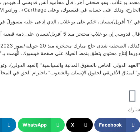
الخارج، وذلك على حسابه في فيسبوك، وعلى Carthage+، وراديو Cap FM في فيفري/شباط ومارس/آذار.
في 17 أفريل/نيسان، حُكم على بو غلاب، الذي ادعى عليه مسؤولٌ في وزارة الشؤون الدينية، بالسَّجن ستة أشهر بتهمة إهانة موظف عام بموجب الفصل 128 من “المجلة الجزائية”.
قال قدوسي إن بو غلاب محتجز منذ 5 أفريل/نيسان على ذمة قضية أخرى متعلقة بالمرسوم عدد 54، أيضا على خلفية تصريحات علنية.
ك
دورها إنتاج محتوى يتعلق بنمط الحياة على صفحة فيسبوك، اتُّهمت بـ “الاعتداء على أمن الد
“العهد الدولي الخاص بالحقوق المدنية والسياسية” (العهد الدولي)، 
و”الميثاق الأفريقي لحقوق الإنسان والشعوب” باحترام الحق في المحاكم
شارك
WhatsApp
X
Facebook