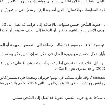
” بهدف الإضرار أو التشهير بالغير، أو الدعوة إلى العنف ضدهم؛ أو “ب
في القوانين الأخرى التي تُستخدم لتجريم حرية التعبير.
في 2023، اعتُقل زياد الهاني، وهو صحفي سابق في “Emission Impossible”، وقد طُرد منذئذ، في 
الهواء. وقال محاميه، العياشي الهمامي، لمنظم