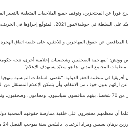
 فورا عن المحتجزين، وتوقف جميع الملاحقات المتعلقة بالتعبير الم
مدافعين عن حقوق المهاجرين واللاجئين، على خلفية اتفاق الهجرة مع 
س ووتش: “بمهاجمة الصحفيين وشخصيات إعلامية أخرى، تتجه حكومة سع
ظمات المجتمع المدني، ها هو سعيّد يستهدف الإعلام”.
عن آرائهم بدون خوف من الانتقام، وأن يتمكن الإعلام المستقل من ال
بحسب إحصاء هيومن رايتس ووتش ومنظمة العفو الدولية، تعرض أكثر من 70 شخصا، بينهم مناف