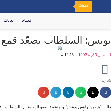
أحداث
قضايا
بيانات
تونس: السلطات تصعّد قمع الإ
مايو 30, 2024
12:15 م
شارك
قالت “هيومن رايتس ووتش” و”منظمة العفو الدولية” إن السلطات التو