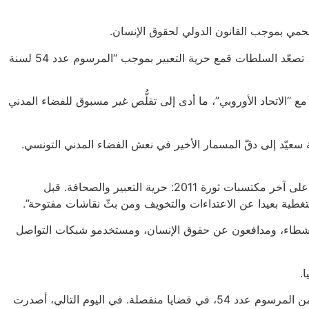
حمي بموجب القانون الدولي لحقوق الإنسان.
قبل الانتخابات الرئاسية التونسية الأولى منذ استحواذ الرئيس قيس سعيّد على السلطة في جويلية/تموز 2021، المتوقَّع إجراؤها في الخريف، تصعّد السلطات قمع حرية التعبير بموجب “المرسوم عدد 54 لسنة
“الاتحاد الأوروبي”، ما أدى إلى تقلُّص غير مسبوق للفضاء المدني
يّد إلى دقّ المسمار الأخير في نعش الفضاء المدني التونسي.
فيما قالت هبة مرايف، مديرة المكتب الإقليمي للشرق الأوسط وشمال أفريقيا في منظمة العفو الدولية: “تقضي السلطات التونسية منهجيا على آخر مكتسبات ثورة 2011: حرية التعبير والصحافة. قبل
تغطية بعيدا عن الاعتداءات والتخويف ومن بثّ نقاشات مفتوحة”.
سون سياسيون، ومحامون، وصحفيون، ونشطاء، ومدافعون عن حقوق الإنسان، ومستخدمو شبكات التواصل
في 22 ماي/أيار، حكمت المحكمة الابتدائية بتونس على الصحفيين البارزين برهان بسيس ومراد الزغيدي بالسَّجن سنة بموجب الفصل 24 من المرسوم عدد 54، في قضايا منفصلة. في اليوم التالي، أصدرت