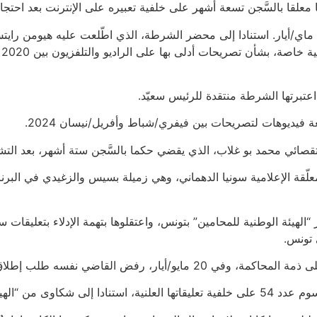
السَّجن تسعة أشهر على خلفية تعبيره على الإنترنت بعد احتجازه 11 يو
أوقفت قوى الأمن التونسية بسيس والزغيدي، كُلّ على حدة، مساء 11 ماي/أيار. استنادا إلى محضر الشر
عتبرتها الشرطة منتقدة للرئيس سعيّد.
يديوهات لتصريحات بين فيفري/شباط وأفريل/نيسان 2024.
قصائي محمد بو غلاب، الذي يقضي حكما بالسَّجن ستة أشهر، بعد التشك
 تونس.
جون” ووزيرة العدل.