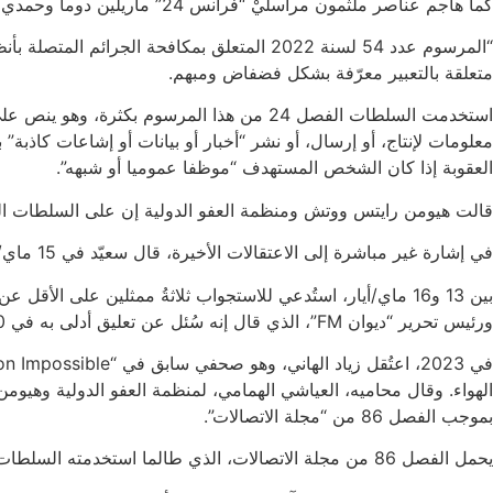
كما هاجم عناصر ملثمون مراسلَيْ “فرانس 24” ماريلين دوما وحمدي تليلي بينما كانا ينقلان اعتقال الدهماني مباشرة، وكسروا الكاميرا. اعتُقل تليلي لوقت قصير وضُرب.
متعلقة بالتعبير معرّفة بشكل فضفاض ومبهم.
معلومات لإنتاج، أو إرسال، أو نشر “أخبار أو بيانات أو إشاعات كاذبة
العقوبة إذا كان الشخص المستهدف “موظفا عموميا أو شبهه”.
قالت هيومن رايتس ووتش ومنظمة العفو الدولية إن على السلطات التونسية إلغاء المرسوم عدد 54، بالإضافة إلى النصوص المبهمة أو الفضفاضة 
في إشارة غير مباشرة إلى الاعتقالات الأخيرة، قال سعيّد في 15 ماي/أيار خلال اجتماع مع وزيرة العدل في حكومته إن “مَن يحقّر وطنه (…) لا يمكن أن يبقى خارج دائرة المساءلة والجزاء”.
ورئيس تحرير “ديوان FM”، الذي قال إنه سُئل عن تعليق أدلى به في 2020؛ وأحد مديري Carthage+.
بموجب الفصل 86 من “مجلة الاتصالات”.
يحمل الفصل 86 من مجلة الاتصالات، الذي طالما استخدمته السلطات سلاحا لقمع حرية التعبير، عقوبةً قد تصل إلى السَّجن سنتين.