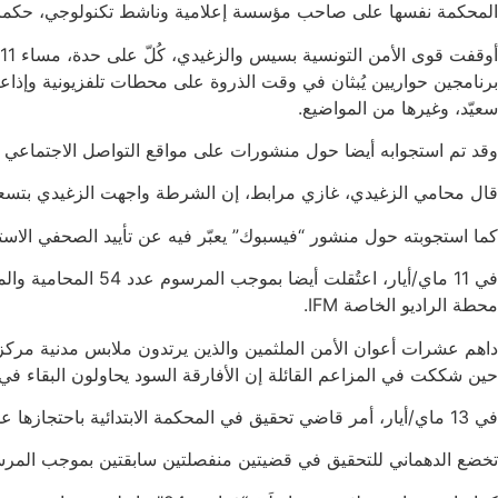
المحكمة نفسها على صاحب مؤسسة إعلامية وناشط تكنولوجي، حكما معلقا ب
سعيّد، وغيرها من المواضيع.
وقد تم استجوابه أيضا حول منشورات على مواقع التواصل الاجتماعي ا
قال محامي الزغيدي، غازي مرابط، إن الشرطة واجهت الزغيدي بتسعة ف
كما استجوبته حول منشور “فيسبوك” يعبّر فيه عن تأييد الصحفي الاست
محطة الراديو الخاصة IFM.
حين شككت في المزاعم القائلة إن الأفارقة السود يحاولون البقاء في
في 13 ماي/أيار، أمر قاضي تحقيق في المحكمة الابتدائية باحتجازها على ذمة المحاكمة، وفي 20 مايو/أيار، رفض القاضي نفسه طلب إطلاق سراح قدمه محامي الدهماني.
تخضع الدهماني للتحقيق في قضيتين منفصلتين سابقتين بموجب المرسوم عدد 54 على خلفية تعليقاتها العلنية، استنادا إلى شكاوى من “الهيئة العامة للس