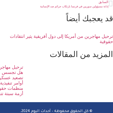
السابق
إدانة مسؤولين سوريين في فرنسا بارتكاب جرائم ضد الإنسانية
قد يعجبك أيضاً
ترحيل مهاجرين من أمريكا إلى دول أفريقية يثير انتقادات
حقوقية
المزيد من المقالات
ترحيل مهاجري
هل تجسس مو
تصعيد عسكري
أوامر تنفيذية
منظمات حقوق
أزمة سبتة تت
© كل الحقوق محفوظة – أحداث اليوم 2024.