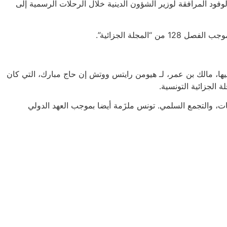
تش إنه محتجَز منذ 22 مارس/آذار بسبب تساؤله عن حجم الوفود المرافقة لوزير الشؤون الدينية خلال الرحلات الرسمية إلى
الرقمي “أنستالينغو”. قال محاميها، مالك بن عمر، لـ هيومن رايتس ووتش إن حاج مبارك، التي كان
ات، والتجمع السلمي. تونس ملزَمة أيضا بموجب العهد الدولي