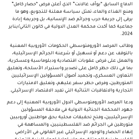
الدفاع السابق “يوآف غالانت” الذي أعلن فرض “حصار كامل”
ومنع الغذاء والماء، تمثل سياسة معلنة للتجويع، وهو ما
يرقى إلى جريمة حرب وجرائم ضد الإنسانية، بل وجريمة إبادة
جماعية كما أكدت محكمة العدل الدولية في كانون الثاني/يناير
2024.
وطالب المرصد الأورومتوسطي الحكومات الأوروبية المعنية
بالتوقف عن دعم أو تسهيل أو شرعنة الجرائم الإسرائيلية،
والعمل على فرض عقوبات اقتصادية ودبلوماسية وعسكرية،
بما في ذلك حظر كامل على تصدير واستيراد الأسلحة، وتعليق
التعاون العسكري، وتجميد أصول المسؤولين الإسرائيليين
المتورطين، وفرض حظر سفر عليهم، وتعليق الامتيازات
التجارية والاتفاقيات الثنائية التي تفيد الاقتصاد الإسرائيلي.
ودعا المرصد الأورومتوسطي الدول الأوروبية المعنية إلى دعم
جهود المحكمة الجنائية الدولية في ملاحقة المسؤولين
الإسرائيليين، وفتح تحقيقات محلية بحق مواطنين أوروبيين
متورطين في الجرائم ضد الفلسطينيين، والمساهمة في
إنهاء الحصار والوجود الإسرائيلي غير القانوني في الأراضي