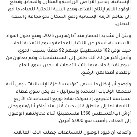
الإنسانية، وتدمير الأراضي الزراعية والمخازن والمخابز، وقطع
الوقود اللازم لإنتاج الغذاء، وهدم البنية التحتية للمياه، ما أدى
إلى تفاقم الأزمة الإنسانية ودفع السكان نحو مجاعة واسعة
النطاق.
وبيّن أن تشديد الحصار منذ آذار/مارس 2025، ومنع دخول المواد
الأساسية، أسفر عن انتشار المجاعة وسوء التغذية الحاد،
حيث توفي 162 فلسطينيًا بينهم 92 طفلًا بسبب الجوع،
وأدخل أكثر من 20 ألف طفل إلى المستشفيات وهم يعانون من
سوء تغذية حاد، فيما باتت الأمهات لا يجدن سوى الماء
لإطعام أطفالهن الرضّع.
وأوضح أن إدخال ما يسمى “مؤسسة غزة الإنسانية” – وهي آلية
تدعمها الولايات المتحدة وإسرائيل – لم يكن سوى غطاء
لسياسة التجويع، إذ تحولت نقاط توزيع المساعدات الأربع
التابعة لها إلى مناطق قتل، حيث قُتل منذ أواخر أيار/مايو وحتى
أوائل آب/أغسطس 1,568 فلسطينيًا أثناء محاولتهم الوصول
إلى الغذاء، وأصيب نحو 5,000 آخرين.
وأضاف أن قيود الوصول للمساعدات جعلت آلاف العائلات،