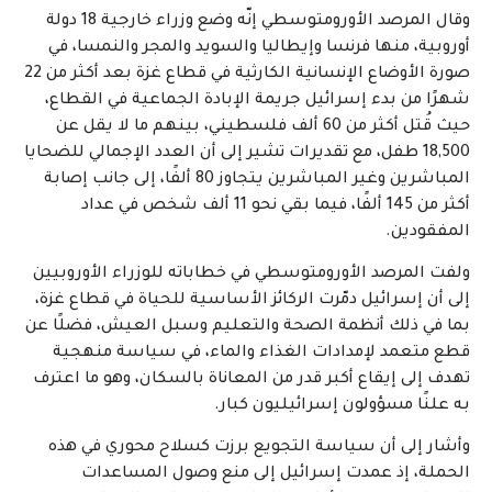
وقال المرصد الأورومتوسطي إنّه وضع وزراء خارجية 18 دولة
أوروبية، منها فرنسا وإيطاليا والسويد والمجر والنمسا، في
صورة الأوضاع الإنسانية الكارثية في قطاع غزة بعد أكثر من 22
شهرًا من بدء إسرائيل جريمة الإبادة الجماعية في القطاع،
حيث قُتل أكثر من 60 ألف فلسطيني، بينهم ما لا يقل عن
18,500 طفل، مع تقديرات تشير إلى أن العدد الإجمالي للضحايا
المباشرين وغير المباشرين يتجاوز 80 ألفًا، إلى جانب إصابة
أكثر من 145 ألفًا، فيما بقي نحو 11 ألف شخص في عداد
المفقودين.
ولفت المرصد الأورومتوسطي في خطاباته للوزراء الأوروبيين
إلى أن إسرائيل دمّرت الركائز الأساسية للحياة في قطاع غزة،
بما في ذلك أنظمة الصحة والتعليم وسبل العيش، فضلًا عن
قطع متعمد لإمدادات الغذاء والماء، في سياسة منهجية
تهدف إلى إيقاع أكبر قدر من المعاناة بالسكان، وهو ما اعترف
به علنًا مسؤولون إسرائيليون كبار.
وأشار إلى أن سياسة التجويع برزت كسلاح محوري في هذه
الحملة، إذ عمدت إسرائيل إلى منع وصول المساعدات