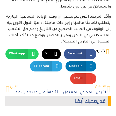
الفلسطينية المحتلة، وضمان إعادة إعمار البنية التحتية
والمساكن في غزة دون شروط.
وأكّد المرصد الأورومتوسطي أن وقف الإبادة الجماعية الجارية
يتطلب تضامنًا عالميًا وإجراءات عاجلة، داعيًا الدول الأوروبية
إلى الوقوف في الجانب الصحيح من التاريخ ودعم حق الشعب
الفلسطيني في التحرر وتقرير المصير، ووضع حد لـ”أحد أحلك
الفصول في التاريخ الحديث”.
شارك
WhatsApp
X
Facebook
Telegram
LinkedIn
Email
السابق
التالي
الأردن: المحامي المعتقل فراس الروسان يضرب عن الطعام والشراب احتجاجًا على حرمانه من العلاج
11 عاماً على مذبحة رابعة.. جراح مفتوحة وغياب للعدالة في مصر
قد يعجبك أيضاً