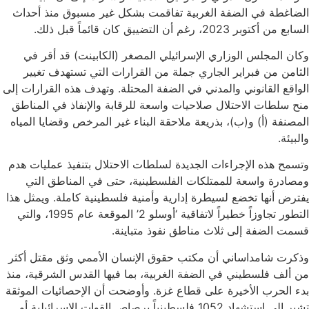
الضاغطة في الضفة الغربية تفاقمت بشكل غير مسبوق منذ أحداث
السابع من أكتوبر 2023، رغم أن التضييق كان قائماً قبل ذلك.
وكان المجلس الوزاري الإسرائيلي المصغر (الكابينت) قد أقر في
الثامن من فبراير الجاري جملة من القرارات التي تستهدف تغيير
الواقع القانوني والمدني في الضفة المحتلة. وتهدف هذه القرارات إلى
منح سلطات الاحتلال صلاحيات واسعة للرقابة والإنفاذ في المناطق
المصنفة (أ) و(ب)، بذريعة ملاحقة البناء غير المرخص وقضايا المياه
والبيئة.
وتسمح هذه الإجراءات الجديدة لسلطات الاحتلال بتنفيذ عمليات هدم
ومصادرة واسعة للممتلكات الفلسطينية، حتى في المناطق التي
يفترض أنها تخضع لسيطرة إدارية وأمنية فلسطينية كاملة. ويمثل هذا
التطور تجاوزاً خطيراً لاتفاقية ‘أوسلو 2’ الموقعة عام 1995، والتي
قسمت الضفة إلى ثلاث مناطق نفوذ متباينة.
وذكرت شامداساني أن مكتب حقوق الإنسان الأممي وثق مقتل أكثر
من ألف فلسطيني في الضفة الغربية، بما فيها القدس الشرقية، منذ
بدء الحرب الأخيرة على قطاع غزة. وأوضحت أن الإحصائيات الموثقة
تشير إلى استشهاد 1052 فلسطينياً برصاص القوات الإسرائيلية أو