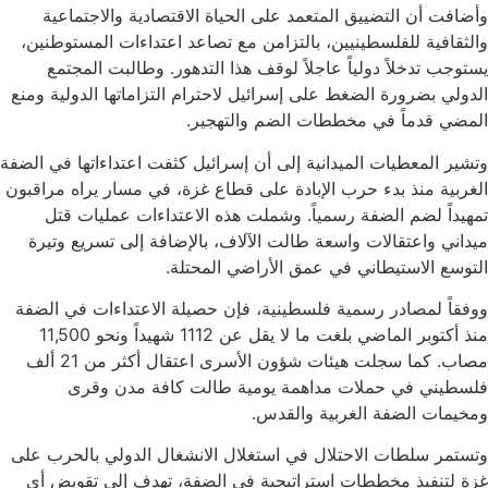
وأضافت أن التضييق المتعمد على الحياة الاقتصادية والاجتماعية
والثقافية للفلسطينيين، بالتزامن مع تصاعد اعتداءات المستوطنين،
يستوجب تدخلاً دولياً عاجلاً لوقف هذا التدهور. وطالبت المجتمع
الدولي بضرورة الضغط على إسرائيل لاحترام التزاماتها الدولية ومنع
المضي قدماً في مخططات الضم والتهجير.
وتشير المعطيات الميدانية إلى أن إسرائيل كثفت اعتداءاتها في الضفة
الغربية منذ بدء حرب الإبادة على قطاع غزة، في مسار يراه مراقبون
تمهيداً لضم الضفة رسمياً. وشملت هذه الاعتداءات عمليات قتل
ميداني واعتقالات واسعة طالت الآلاف، بالإضافة إلى تسريع وتيرة
التوسع الاستيطاني في عمق الأراضي المحتلة.
ووفقاً لمصادر رسمية فلسطينية، فإن حصيلة الاعتداءات في الضفة
منذ أكتوبر الماضي بلغت ما لا يقل عن 1112 شهيداً ونحو 11,500
مصاب. كما سجلت هيئات شؤون الأسرى اعتقال أكثر من 21 ألف
فلسطيني في حملات مداهمة يومية طالت كافة مدن وقرى
ومخيمات الضفة الغربية والقدس.
وتستمر سلطات الاحتلال في استغلال الانشغال الدولي بالحرب على
غزة لتنفيذ مخططات استراتيجية في الضفة، تهدف إلى تقويض أي