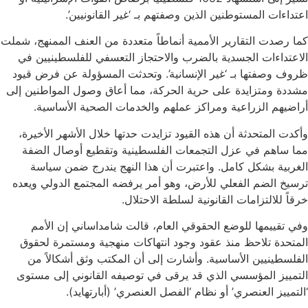
اعتداءات المستوطنين الذين وصفتهم بـ ‘غير القانونيين’.
كما رصدت التقارير الأممية أنماطاً متعددة من العنف الممنهج، شملت
الاعتداءات الجسدية بالضرب والاحتجاز التعسفي للفلسطينيين في
ظروف وصفتها بـ ‘غير الإنسانية’. وتحدثت المسؤولة عن فرض قيود
مشددة ومتزايدة على حرية الحركة، مما أعاق وصول المواطنين إلى
أراضيهم الزراعية ومراكز عملهم والخدمات الصحية الأساسية.
وأكدت المتحدثة أن هذه القيود تزايدت حدتها خلال الأشهر الأخيرة،
مما ساهم في عزل التجمعات الفلسطينية وتقطيع أوصال الضفة
الغربية بشكل كامل. واعتبرت أن هذا النهج يندرج ضمن سياسة
ترسيخ الضم الفعلي للأرض، وهو أمر يرفضه المجتمع الدولي ويعده
خرقاً للالتزامات القانونية لسلطة الاحتلال.
وفي تقييمها للوضع الحقوقي العام، قالت شامداساني إن الأمم
المتحدة تلاحظ منذ عقود وجود انتهاكات منهجية ومستمرة لحقوق
الفلسطينيين الأساسية. وأشارت إلى أن المكتب وثق أشكالاً من
التمييز المؤسسي الذي قد يرقى في توصيفه القانوني إلى مستوى
‘التمييز العنصري’ أو نظام ‘الفصل العنصري’ (أبارتهايد).