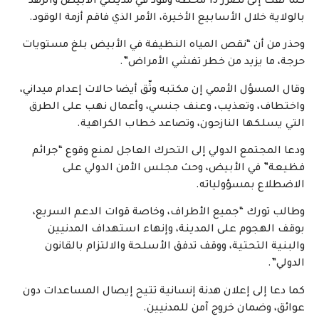
كما لفت إلى تضرر 13 محطة وقود في مدينتي الأبيض والرهد
بالولاية خلال الأسابيع الأخيرة، الأمر الذي فاقم أزمة الوقود.
وحذر من أن “نقص المياه النظيفة في الأبيض بلغ مستويات
حرجة، ما يزيد من خطر تفشي الأمراض”.
وقال المسؤل الأممي إن مكتبه وثّق أيضا حالات إعدام ميداني،
واختطاف، وتعذيب، وعنف جنسي، وأعمال نهب على الطرق
التي يسلكها النازحون، وتصاعد خطاب الكراهية.
ودعا المجتمع الدولي إلى التحرك العاجل لمنع وقوع “جرائم
فظيعة” في الأبيض، وحث مجلس الأمن الدولي على
الاضطلاع بمسؤولياته.
وطالب تورك “جميع الأطراف، وخاصة قوات الدعم السريع،
بوقف الهجوم على المدينة، وإنهاء استهداف المدنيين
والبنية التحتية، ووقف تدفق الأسلحة والالتزام بالقانون
الدولي”.
كما دعا إلى إعلان هدنة إنسانية تتيح إيصال المساعدات دون
عوائق، وضمان خروج آمن للمدنيين.