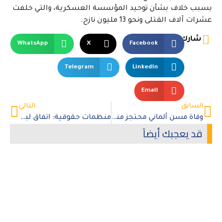
بسبب خلاف بشأن توحيد المؤسسة العسكرية، والتي خلفت
عشرات آلاف القتلى ونحو 13 مليون نازح.
شارك
WhatsApp
X
Facebook
Telegram
LinkedIn
Email
السابق
التالي
وفاة مسن ألماني محتجز منذ أشهر بسجن أميركي
منظمات حقوقية: اتفاق لبنان – إسرائيل يخذل ضحايا جرائم الحرب في لبنان
قد يعجبك أيضاً