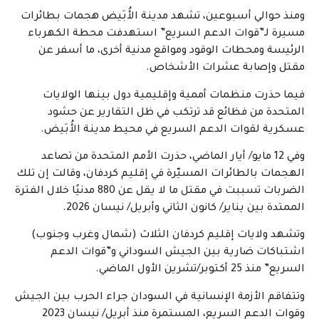
ومنذ حوالي أسبوعين، تشهد مدينة الأُبَيض هجمات بطائرات
مسيرة لـ”قوات الدعم السريع” استهدفت محطة الكهرباء
الرئيسة ومحطات الوقود ومواقع مدنية أخرى، ما أسفر عن
مقتل وإصابة عشرات الأشخاص.
فيما حذرت منظمات أممية وإقليمية دول بينها الولايات
المتحدة من فظائع قد ترتكب في ظل التقارير عن حشود
عسكرية لقوات الدعم السريع في محيط مدينة الأُبَيض.
وفي 12 مايو/ أيار الماضي، حذرت الأمم المتحدة من تصاعد
الهجمات بالطائرات المسيّرة في إقليم كردفان، وقالت إن تلك
الضربات تسببت في مقتل ما لا يقل عن 880 مدنيًا خلال الفترة
الممتدة بين يناير/ كانون الثاني وأبريل/ نيسان 2026.
وتشهد ولايات إقليم كردفان الثلاث (شمال وغرب وجنوب)
اشتباكات ضارية بين الجيش السوداني و”قوات الدعم
السريع” منذ 25 أكتوبر/تشرين الأول الماضي.
وتتفاقم الأزمة الإنسانية في السودان جراء الحرب بين الجيش
وقوات الدعم السريع، المستمرة منذ أبريل/ نيسان 2023