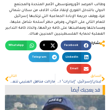
وطالب المرصد الأورومتوسطي الأمم المتحدة والمجتمع
الدولي بالتدخل الفوري لإنقاذ مئات الآلاف من سكان شمالي
غزة، ووقف جريمة الإبادة الجماعية التي ترتكبها إسرائيل
للعام الثاني على التوالي، وفرض حظر أسلحة شامل عليها،
ومساءلتها ومعاقبتها على كافة جرائمها، واتخاذ كافة التدابير
الفعلية لحماية الفلسطينيين المدنيين هناك
.
شارك
WhatsApp
X
Facebook
Telegram
LinkedIn
Email
السابق
التالي
لبنان/إسرائيل: ‘إنذارات’ الإخلاء الإسرائيلية للمدنيين مضللة وغير كافية
مازالت مناهل العتيبي تتعرض للعنف داخل السجن
قد يعجبك أيضاً