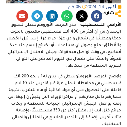
أكتوبر 14, 2024
5:05 م
شارك
الأراضي الفلسطينية –
حذر المرصد الأورومتوسطي لحقوق
الإنسان من أن أكثر من 400 ألف فلسطيني مهددون بالموت
جوعًا وعطشًا في شمال وادي غزة؛ جراء قرار إسرائيل المُعلن
والمُطبّق بمنع وصول أي مساعدات أو بضائع إليهم منذ عدة
أسابيع، في وقت تواصل فيه قوات جيش الاحتلال الإسرائيلي
هجومًا واسعًا على شمال غزة لليوم العاشر على التوالي
لتفريغ المنطقة من سكانها.
وأوضح المرصد الأورومتوسطي في بيان له أن نحو 200 ألف
فلسطيني في محافظة شمال غزة غير قادرين منذ 10 أيام
كاملة على الحصول على أي مواد غذائية أو ماء للشرب، نتيجة
حصارهم داخل منازلهم أو مراكز الإيواء التي يلجؤون إليها، في
وقت يواصل الجيش الإسرائيلي اجتياحه للمنطقة وارتكاب
جرائم قتل أدت إلى مقتل أكثر من 350 فلسطينيًّا، وإصابة
مئات آخرين، إضافة إلى التدمير الواسع في المنازل والمباني
السكنية
.