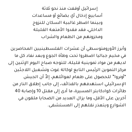
إسرائيل أوقفت منذ نحو ثلاثة
أسابيع إدخال أي بضائع أو مساعدات
وبينما اضطر غالبية السكان للنزوح
الداخلي، فقد فقدوا الأمتعة القليلة
ومخزونهم من الطعام والشراب
وأبرز الأورومتوسطي أن عشرات الفلسطينيين المحاصرين
في مخيم جباليا اضطروا تحت وطأة الجوع وبعد نفاد كل ما
لديهم من مواد تموينية قليلة، للتوجه صباح اليوم الإثنين إلى
مركز التموين الرئيس التابع لوكالة غوث وتشغيل اللاجئين
“أونروا” للحصول على طعام لعوائلهم، إلاّ أن الجيش
الإسرائيلي استهدفهم بالقذائف، إلى جانب إطلاق النار من
طائرات كوادكابتر المسيرة، ما أدى إلى مقتل 10 وإصابة 40
آخرين على الأقل، وما يزال العديد من الضحايا ملقون في
الشوارع ويتعذر نقلهم إلى المستشفى
.