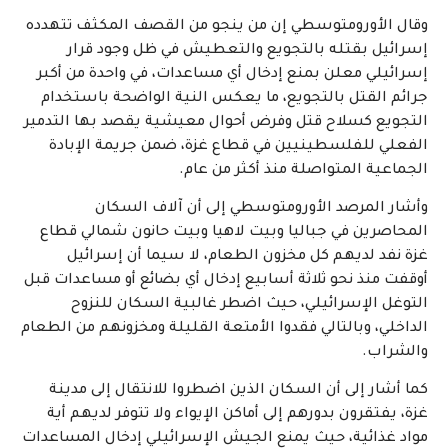
وقال الأورومتوسطي إن من ينجو من القصف المكثف تتهدده
إسرائيل بقتله بالتجويع والتعطيش في ظل وجود قرار
إسرائيلي معلن بمنع إدخال أي مساعدات، في واحدة من أكبر
جرائم القتل بالتجويع، ما يعكس النية الواضحة باستخدام
التجويع كسلاح قتل وفرض أحوال معيشية يقصد بها التدمير
الفعلي للفلسطينيين في قطاع غزة، ضمن جريمة الإبادة
الجماعية المتواصلة منذ أكثر من عام
.
وأشار المرصد الأورومتوسطي إلى أن آلاف السكان
المحاصرين في جباليا وبيت لاهيا وبيت حانون شمالي قطاع
غزة نفد لديهم كل مخزون الطعام، لا سيما أن إسرائيل
أوقفت منذ نحو ثلاثة أسابيع إدخال أي بضائع أو مساعدات قبل
التوغل الإسرائيلي، حيث اضطر غالبية السكان للنزوح
الداخلي، وبالتالي فقدوا الأمتعة القليلة ومخزونهم من الطعام
والشراب.
كما أشار إلى أن السكان الذين اضطروا للانتقال إلى مدينة
غزة، يفتقرون بدورهم إلى أماكن الإيواء ولا تتوفر لديهم أية
مواد غذائية، حيث يمنع الجيش الإسرائيلي إدخال المساعدات