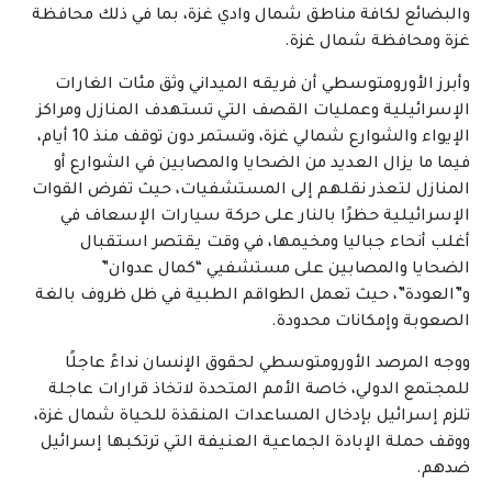
والبضائع لكافة مناطق شمال وادي غزة، بما في ذلك محافظة
غزة ومحافظة شمال غزة.
وأبرز الأورومتوسطي أن فريقه الميداني وثق مئات الغارات
الإسرائيلية وعمليات القصف التي تستهدف المنازل ومراكز
الإيواء والشوارع شمالي غزة، وتستمر دون توقف منذ 10 أيام،
فيما ما يزال العديد من الضحايا والمصابين في الشوارع أو
المنازل لتعذر نقلهم إلى المستشفيات، حيث تفرض القوات
الإسرائيلية حظرًا بالنار على حركة سيارات الإسعاف في
أغلب أنحاء جباليا ومخيمها، في وقت يقتصر استقبال
الضحايا والمصابين على مستشفيي “كمال عدوان”
و”العودة”، حيث تعمل الطواقم الطبية في ظل ظروف بالغة
الصعوبة وإمكانات محدودة
.
ووجه المرصد الأورومتوسطي لحقوق الإنسان نداءً عاجلًا
للمجتمع الدولي، خاصة الأمم المتحدة لاتخاذ قرارات عاجلة
تلزم إسرائيل بإدخال المساعدات المنقذة للحياة شمال غزة،
ووقف حملة الإبادة الجماعية العنيفة التي ترتكبها إسرائيل
ضدهم.