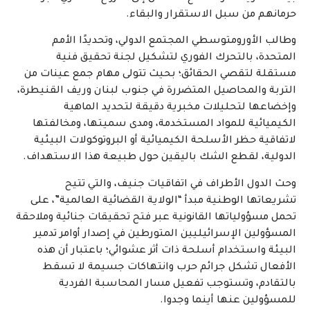
حرمانهم من سبل الاستقرار والبقاء.
وطالب الأورومتوسطي المجتمع الدولي، وتحديدًا الأمم
المتحدة، بالتحرك الفوري لتشكيل لجنة تحقيق فنية
مستقلة لتقصي الحقائق؛ بحيث تتولى مهام جمع عينات من
التربة والمحاصيل المتضررة في جنوب لبنان وريف القنيطرة،
وإخضاعها لتحليلات مخبرية دقيقة لتحديد الماهية
الكيميائية للمواد المستخدمة، ومدى سميتها، ومخالفتها
لاتفاقية حظر الأسلحة الكيميائية أو البروتوكولات البيئية
الدولية، لقطع الشك باليقين حول طبيعة هذا الاستهداف.
وحث الدول الأطراف في اتفاقيات جنيف، والتي تتيح
تشريعاتها الوطنية مبدأ “الولاية القضائية العالمية”، على
تحمل مسؤولياتها القانونية عبر فتح تحقيقات جنائية وملاحقة
المسؤولين الإسرائيليين المتورطين في إصدار أوامر تدمير
البيئة واستخدام أسلحة ذات أثر عشوائي؛ باعتبار أن هذه
الأفعال تشكل جرائم حرب وانتهاكات جسيمة لا تسقط
بالتقادم، وتستوجب تفعيل مسار المحاسبة الفردية
للمسؤولين عنها أينما وجدوا.