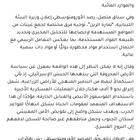
والموارد المائية.
وفي سياق متصل، رصد الأورومتوسطي إعلان وزيرة البيئة
اللبنانية، “تمارة الزين”، توجيه فرق مختصة لجمع عينات من
المواقع المستهدفة لإخضاعها للتحليل المخبري وتحديد
طبيعة المواد المستخدمة، بما يعكس التعامل الرسمي مع
احتمال استخدام مواد محظورة دوليًّا أو مواد ذات سمية
عالية.
وقال إنه لا يمكن النظر إلى هذه الواقعة بمعزل عن سياسة
الأرض المحروقة التي ينتهجها الجيش الإسرائيلي، إذ تأتي
استكمالاً لنمط من التدمير المنهجي للأراضي الزراعية، شمل
إحراق نحو 9 آلاف هكتار خلال العمليات العسكرية الأخيرة
باستخدام الفوسفور الأبيض والقنابل الحارقة، مؤكدًا أن هذا
الاستهداف المتعمد لمقومات الحياة يشكل انتهاكًا لقواعد
الحرب، ويهدف بشكل واضح إلى تقويض الأمن المعيشي
لسكان الجنوب وجعل مناطقهم غير صالحة للسكن لدفعهم
إلى النزوح القسري.
وفي الإطار ذاته، وثّق المرصد الأورومتوسطي رش طائرات