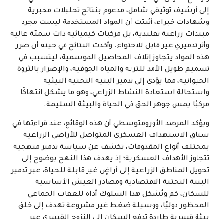
إلى أرشيف توثيقي شامل، مدعوم بنتائج تحليلات مخبرية
وشهادات خبراء، أثبتت أن المواد المستخدمة ليست مجرد
مبيدات زراعية تقليدية، بل مركبات كيميائية ذات سميّة عالية
وأثر تدميري غير قابل للاحتواء. وأكدت النتائج في حينه أن ضرر
هذه المواد يتجاوز إتلاف المحاصيل الموسمية، ليتسبب في
تسميم طويل الأمد للتربة والمياه الجوفية، والإضرار بالثروة
الحيوانية، مما يؤدي إلى تدمير البنية التحتية البيئية
واستحالة استعادة النشاط الزراعي، وهو ما يشكل انتهاكًا
مركبًا يمس جوهر الحق في الحياة والبيئة السليمة.
ويؤكد المرصد الأورومتوسطي أن هذه الوقائع، عند قراءتها في
سياق الاستهداف العسكري المتواصل للأراضي الزراعية
بمختلف أنواع المقذوفات، تكشف عن سياسة تدمير منهجية
تتجاوز الأهداف العسكرية؛ إذ يهدف هذا النهج بوضوح إلى
تحويل المناطق الزراعية إلى أراضٍ غير قابلة للحياة، عبر تدمير
البنية التحتية الاقتصادية ومصادر العيش الأساسية
للسكان، كم ويُشكل هذا السلوك أداة للعقاب الجماعي
المحظور دوليًا، ووسيلة ضغط غير مشروعة تهدف إلى خلق
بيئة قسرية طاردة تدفع السكان إلى النزوح القسري عبر