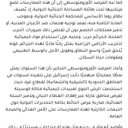
كما نبه المرصد الأورومتوسطي إلى أن هذه الممارسات تضع
مرتكبيها تحت طائلة المساءلة الجنائية الدولية، إذ يُصنف
نظام روما الأساسي للمحكمة الجنائية الدولية، وبموجب
المادة الثامنة منه، تعمد توجيه هجمات ضد الأعيان المدنية، أو
تدمير ممتلكات الخصم دون أن تقتضي ذلك ضرورات الحرب
الملحة، كـجرائم حرب. وعليه، فإن استخدام مواد كيميائية
لتخريب الأراضي الزراعية يمثل ركنًا ماديًا لهذه الجرائم، كونه
يُلحق ضررًا واسع النطاق وطويل الأجل بالوسط الطبيعي
ومقومات حياة السكان.
وأعاد المرصد الأورومتوسطي التذكير بأن هذا السلوك يمثل
نمطًا عملياتيًا منهجيًا دأبت إسرائيل على تنفيذه لسنوات في
المناطق الحدودية (الشرقية والشمالية) لقطاع غزة، حيث
استخدمت الرش الجوي لمبيدات كيميائية فتاكة كوسيلة
لفرض مناطق عازلة عبر إهلاك الغطاء النباتي وتدمير السلة
الغذائية، ضاربة عرض الحائط بكافة التحذيرات الدولية حول
التبعات الكارثية لهذه الممارسات على الأمن الغذائي والصحة
العامة.
وأوضح أنه وثق في حينه مثل هذه الاعتداءات، مستندًا في ذلك