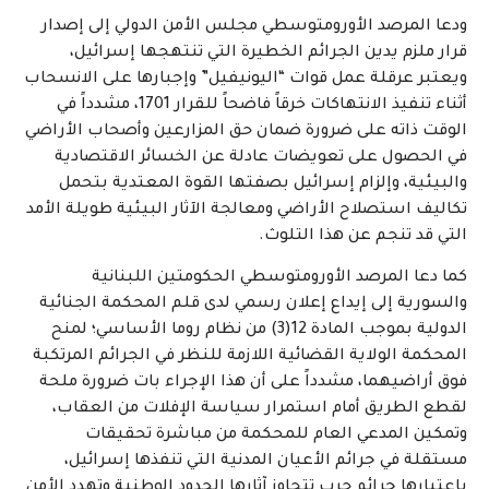
ودعا المرصد الأورومتوسطي مجلس الأمن الدولي إلى إصدار
قرار ملزم يدين الجرائم الخطيرة التي تنتهجها إسرائيل،
ويعتبر عرقلة عمل قوات “اليونيفيل” وإجبارها على الانسحاب
أثناء تنفيذ الانتهاكات خرقاً فاضحاً للقرار 1701، مشدداً في
الوقت ذاته على ضرورة ضمان حق المزارعين وأصحاب الأراضي
في الحصول على تعويضات عادلة عن الخسائر الاقتصادية
والبيئية، وإلزام إسرائيل بصفتها القوة المعتدية بتحمل
تكاليف استصلاح الأراضي ومعالجة الآثار البيئية طويلة الأمد
التي قد تنجم عن هذا التلوث.
كما دعا المرصد الأورومتوسطي الحكومتين اللبنانية
والسورية إلى إيداع إعلان رسمي لدى قلم المحكمة الجنائية
الدولية بموجب المادة 12(3) من نظام روما الأساسي؛ لمنح
المحكمة الولاية القضائية اللازمة للنظر في الجرائم المرتكبة
فوق أراضيهما، مشدداً على أن هذا الإجراء بات ضرورة ملحة
لقطع الطريق أمام استمرار سياسة الإفلات من العقاب،
وتمكين المدعي العام للمحكمة من مباشرة تحقيقات
مستقلة في جرائم الأعيان المدنية التي تنفذها إسرائيل،
باعتبارها جرائم حرب تتجاوز آثارها الحدود الوطنية وتهدد الأمن