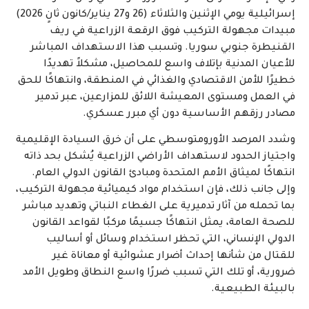
إسرائيلية يومي الإثنين والثلاثاء (26 و27 يناير/كانون ثانٍ 2026)
مبيدات مجهولة التركيب فوق الرقعة الزراعية في ريف
القنيطرة جنوبي سوريا. وتسبب هذا الاستهداف المباشر
للأعيان المدنية بإتلاف واسع للمحاصيل، مشكلاً تهديدًا
خطيرًا للأمن الاقتصادي والغذائي في المنطقة، وانتهاكًا للحق
في العمل ومستوى المعيشة اللائق للمزارعين، عبر تدمير
مصادر رزقهم الأساسية دون أي مبرر عسكري.
وشدد المرصد الأورومتوسطي على أن خرق السيادة الإقليمية
واجتياز الحدود لاستهداف الأراضي الزراعية يُشكل بحد ذاته
انتهاكًا لميثاق الأمم المتحدة ومبادئ القانون الدولي العام.
وإلى جانب ذلك، فإن استخدام مواد كيميائية مجهولة التركيب،
بما تحمله من آثار تدميرية على الغطاء النباتي وتهديد مباشر
للصحة العامة، يمثل انتهاكًا جسيمًا مركبًا لقواعد القانون
الدولي الإنساني، التي تحظر استخدام وسائل أو أساليب
للقتال من شأنها إحداث أضرار عشوائية أو معاناة غير
ضرورية، أو تلك التي تسبب ضررًا واسع النطاق وطويل الأمد
بالبيئة الطبيعية.