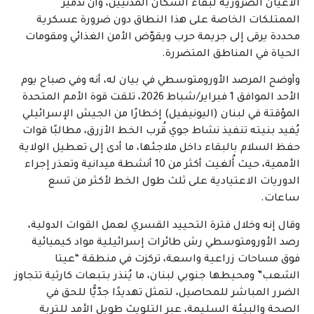
الأعيان الضرورية لبقاء السكان المدنيين، وأن تدمير
الممتلكات الخاصة على هذا النطاق دون ضرورة عسكرية
محددة يرقى إلى جريمة حرب ويقوّض الأمن الغذائي ومقومات
الحياة في المناطق المتضررة.
وأوضح المرصد الأورومتوسطي في بيان له، أنه وفي صباح يوم
الأحد الموافق 1 فبراير/شباط 2026، تلقت قوة الأمم المتحدة
المؤقتة في لبنان (اليونيفيل) إخطارًا من الجيش الإسرائيلي
يُفيد بنيته تنفيذ نشاط جوي قُرب الخط الأزرق، مطالبًا قوات
حفظ السلام بالبقاء داخل ملاجئها، ما أدى إلى تعطيل الولاية
الأممية، حيث أُلغيت أكثر من 10 أنشطة ميدانية وتعذر إجراء
الدوريات الاعتيادية على ثلث طول الخط لأكثر من تسع
ساعات.
وقال إنه وخلال فترة التحييد القسري لعمل القوات الدولية،
رصد الأورومتوسطي رش طائرات إسرائيلية مواد كيميائية
فوق مساحات زراعية واسعة، تركزت في منطقة “عيتا
الشعب” ومحيطها جنوبي لبنان، ما يُنذر بتبعات كارثية تتجاوز
الضرر المباشر للمحاصيل، لتمثل تهديدًا جدّيًّا للحق في
الصحة والبيئة السليمة، عبر التلويث طويل الأمد للتربة