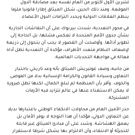
تشرين الأول أكتوبر من العام نفسه بعد مصادقة الدول
الموقعة. ومنذ ذلك الحين، شكل الميثاق إطارا قانونيا ملزما
ينظم العلاقات الدولية ويحدد التزامات الدول الأعضاء.
في محور التعددية، شددت بيربوك على أن النقاشات الجارية
بشأن جدوى الأمم المتحدة لا تعكس فشلها، بل الحاجة إلى
تطوير أدائها. وأوضحت أن القصور لا يجب أن يتحول إلى ذريعة
لإضعاف النظام متعدد الأطراف، مؤكدة أن التعددية تظل أداة
فعالة في مواجهة التحديات العالمية.
من جانبه، وصف غوتيريش الميثاق بأنه وعد تاريخي باختيار
التعاون وسيادة القانون والكرامة الإنسانية بدلا من الفوضى
والخوف. وأقر بأن المنظمة لم تبلغ الكمال، لكنها تظل ضرورة
لا يمكن الاستغناء عنها في عالم تتزايد فيه الأزمات
المشتركة.
حذر الأمين العام من محاولات الانكفاء الوطني باعتبارها بديلا
عن التعاون الدولي، مؤكدا أن هذا التوجه لا يوفر الأمان بل
يعمق الهشاشة. وشدد على أن مبادئ الميثاق غير قابلة
للتجزئة أو الانتقاء، وأن الالتزام بها يشكل شرطا لاستقرار