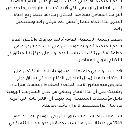
الأمم المتحدة 80، والتي فتحت للتوقيع خلال الأيام الماضية
قبيل الاحتفال الرسمي الذي أقيم تحت شعار تعبير متجدد عن
التزامنا الجماعي بمقاصد الميثاق ومبادئه، بينما رفع إحياء
الذكرى هذا العام شعار أفضل معا ميثاق واحد ومستقبل
واحد.
وقعت رئيسة الجمعية العامة أنالينا بيربوك والأمين العام
للأمم المتحدة أنطونيو غوتيريش على النسخة الرمزية، في
خطوة تعكس تأكيدا سياسيا ومعنويا على مركزية الميثاق في
النظام الدولي المعاصر.
أكدت بيربوك في كلمتها أن مسؤولية الدول لا تقتصر على
الاحتفاء بالميثاق، بل تمتد إلى الدفاع عنه في سياق دولي
تتعرض فيه مبادئ الأمم المتحدة لضغوط وهجمات متزايدة.
وشددت على أن هذا الدفاع يتحقق من خلال الممارسة اليومية
داخل مؤسسات المنظمة، بما يثبت أن الالتزامات التي أقرت
في سان فرانسيسكو لا تزال قائمة وفاعلة.
استعادت المناسبة السياق التاريخي لتوقيع الميثاق عام
1945 في مدينة سان فرانسيسكو، قبل دخوله حيز التنفيذ في