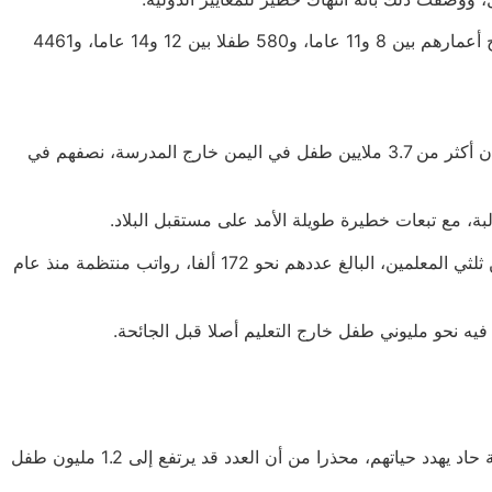
وبحسب بيانات المنظمة، جرى تجنيد 11 ألفا و310 أطفال في 19 محافظة يمنية بين عامي 2014 ونهاية 2023، من بينهم 6269 طفلا تتراوح أعمارهم بين 8 و11 عاما، و580 طفلا بين 12 و14 عاما، و4461
وتشير بيانات حكومية يمنية إلى أن نحو 3 ملايين طفل حُرموا من التعليم بسبب تدمير أو تضرر قرابة 3000 مدرسة، بينما تؤكد اليونيسيف أن أكثر من 3.7 ملايين طفل في اليمن خارج المدرسة، نصفهم في
ووفقا لليونيسيف، تأثر 10.6 ملايين طالب بالنزاع، بعد تدمير أو تضرر 2916 مدرسة أو استخدامها لأغراض غير تعليمية، فيما لم يتلق أكثر من ثلثي المعلمين، البالغ عددهم نحو 172 ألفا، رواتب منتظمة منذ عام
وقال رئيس الشؤون الإنسانية في الأمم المتحدة توم فليتشر إن 17 مليون يمني يعانون الجوع، بينهم أكثر من مليون طفل مصاب بسوء تغذية حاد يهدد حياتهم، محذرا من أن العدد قد يرتفع إلى 1.2 مليون طفل