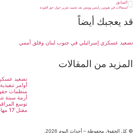
السابق
استقالات في هيومن رايتس ووتش بعد تجميد تقرير حول حق العودة
قد يعجبك أيضاً
تصعيد عسكري إسرائيلي في جنوب لبنان وقلق أممي
المزيد من المقالات
تصعيد عسكري
أوامر تنفيذية
منظمات حقوق
أزمة سبتة تت
توسع المراقبة
مقتل 17 مهاجرا في مأساة بحرية جديدة قبالة إسبانيا
© كل الحقوق محفوظة – أحداث اليوم 2026.