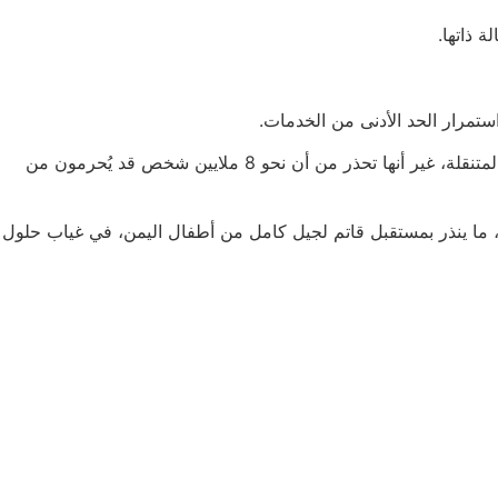
وخلال العام الماضي، قدمت المنظمة دعما لآلاف المرافق الصحية، وساعدت 600 ألف طفل يعانون سوء التغذية، وشغّلت عشرات الفرق المتنقلة، غير أنها تحذر من أن نحو 8 ملايين شخص قد يُحرمون من
ات الإنسانية، ما ينذر بمستقبل قاتم لجيل كامل من أطفال اليمن، في غياب حلول