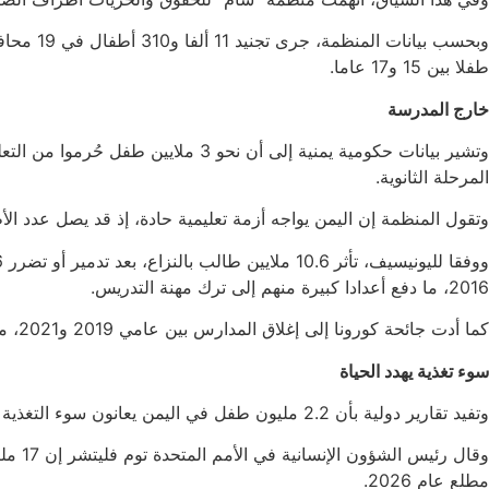
طفلا بين 15 و17 عاما.
خارج المدرسة
المرحلة الثانوية.
وتقول المنظمة إن اليمن يواجه أزمة تعليمية حادة، إذ قد يصل عدد الأطفال المتأثرين باضطرابات العملية التعليم
2016، ما دفع أعدادا كبيرة منهم إلى ترك مهنة التدريس.
كما أدت جائحة كورونا إلى إغلاق المدارس بين عامي 2019 و2021، ما عطّل تعليم 5.8 ملايين طالب، بينهم 2.5 مليون فتاة، في وقت كان فيه نحو مليوني طفل خارج التعليم أصلا قبل الجائحة.
سوء تغذية يهدد الحياة
وتفيد تقارير دولية بأن 2.2 مليون طفل في اليمن يعانون سوء التغذية الحاد، من بينهم 540 ألف طفل دون الخامسة يواجهون خطر الموت.
مطلع عام 2026.