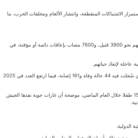
عل هشاشة الوضع الأمني، واستمرار الاشتباكات المتقطعة، وانتشار الألغام ومخلفات الحرب، ما
وتظهر إحصاءات منظمة الأمم المتحدة للطفولة (يونيسيف) أنه منذ اندلاع الصراع عام 2015، قُتل أو أُصيب أكثر من 11 ألفا و500 طفل، بينهم نحو 3900 قتيل، و7600 مصاب بإعاقات دائمة أو مؤقتة، في
وفي الشهر الماضي، أعلنت منظمة “أنقذوا الأطفال” مقتل أو إصابة 349 طفلا خلال عام 2025، بزيادة بلغت 70% مقارنة بعام 2024، الذي سُجلت فيه 44 حالة وفاة و161 إصابة، فيما ارتفع العدد في 2025
وأشارت المنظمة إلى أن الغارات الجوية كانت العامل الأبرز في ارتفاع أعداد الضحايا، بعد أن تسببت وحدها بمقتل أو إصابة ما لا يقل عن 155 طفلا خلال العام الماضي، موضحة أن غارات جوية نفذها الجيش
ة الدولية.
ووصفت ذلك بأنه انتهاك خطير للمعايير الدولية.