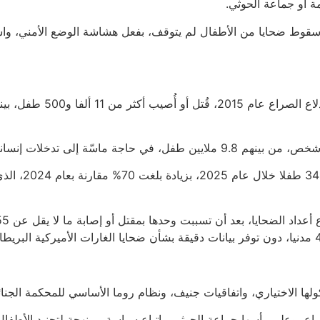
 أو جماعة الحوثي.
دئة التي أعلنتها الأمم المتحدة في أبريل/نيسان 2022، فإن سقوط ضحايا من الأطفال لم يتوقف، بف
ها الاختياري، واتفاقيات جنيف، ونظام روما الأساسي للمحكمة الجنائي
 وعلى رأسها جماعة الحوثي، باتباع سياسة ممنهجة لتجنيد الأطفال، 