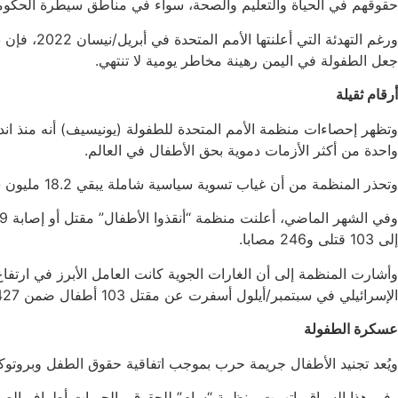
حقوقهم في الحياة والتعليم والصحة، سواء في مناطق سيطرة الحكومة
ورغم الته
جعل الطفولة في اليمن رهينة مخاطر يومية لا تنتهي.
أرقام ثقيلة
واحدة من أكثر الأزمات دموية بحق الأطفال في العالم.
وتحذر المنظمة من أن غياب تسوية سياسية شاملة يبقي 18.2 مليون شخص، من بينهم 9.8 ملايين طفل، في حاجة ماسّة إلى تدخلات إنسانية عاجلة لإنقاذ حياتهم.
إلى 103 قتلى و246 مصابا.
الإسرائيلي في سبتمبر/أيلول أسفرت عن مقتل 103 أطفال ضمن 427 مدنيا، دون توفر بيانات دقيقة بشأن ضحايا الغارات الأميركية البريطانية.
عسكرة الطفولة
ويُعد تجنيد الأطفال جريمة حرب بموجب اتفاقية حقوق الطفل وبروتوكول
وفي هذا السياق، اتهمت منظمة “سام” للحقوق والحريات أطراف الصراع،